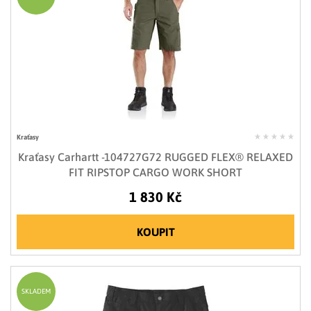
Kraťasy
Kraťasy Carhartt -104727G72 RUGGED FLEX® RELAXED
FIT RIPSTOP CARGO WORK SHORT
1 830 Kč
KOUPIT
SKLADEM