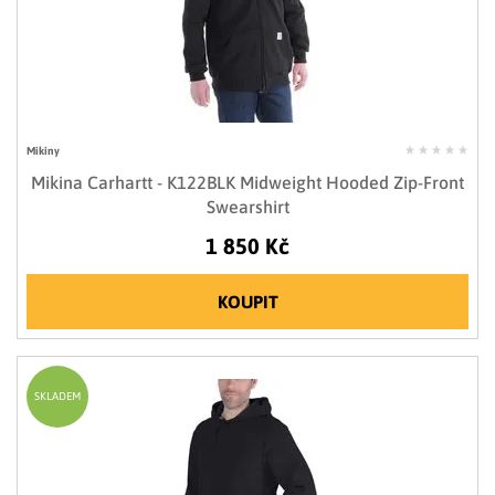
Mikiny
Mikina Carhartt - K122BLK Midweight Hooded Zip-Front
Swearshirt
1 850 Kč
KOUPIT
SKLADEM