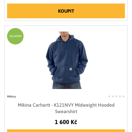
KOUPIT
SKLADEM
Mikiny
Mikina Carhartt - K121NVY Midweight Hooded
Swearshirt
1 600 Kč