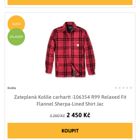
SLEVA
SKLADEM
Košile
Zateplená Košile carhartt -106354 R99 Relaxed Fit
Flannel Sherpa-Lined Shirt Jac
2 450 Kč
3 260 Kč
KOUPIT