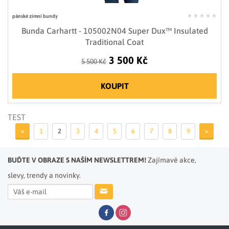
pánské zimní bundy
Bunda Carhartt - 105002N04 Super Dux™ Insulated
Traditional Coat
3 500 Kč
5 500 Kč
KOUPIT
TEST
«
1
2
3
4
5
6
7
8
9
»
BUĎTE V OBRAZE S NAŠÍM NEWSLETTREM!
Zajímavé akce,
slevy, trendy a novinky.