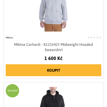
Mikiny
Mikina Carhartt - K121HGY Midweight Hooded
Swearshirt
1 600 Kč
KOUPIT
SKLADEM