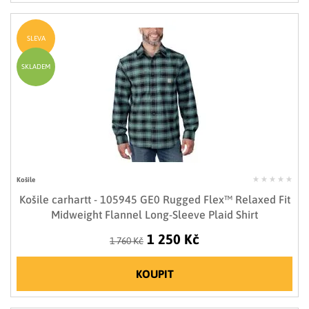
SLEVA
SKLADEM
Košile
Košile carhartt - 105945 GE0 Rugged Flex™ Relaxed Fit
Midweight Flannel Long-Sleeve Plaid Shirt
1 250 Kč
1 760 Kč
KOUPIT