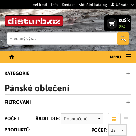
Velikosti
Info
Kontakt
Aktuální katalog
Uživatel
KOŠÍK
0 Kč
Vyh
MENU
NOVINKY
KATEGORIE
PÁNSKÉ OBLEČENÍ
Pánské oblečení
DÁMSKÉ OBLEČENÍ
FILTROVÁNÍ
DOPLŇKY
PRACOVNÍ BOTY
POČET
ŘADIT DLE:
SLEVY A VÝPRODEJ
PRODUKTŮ:
POČET: