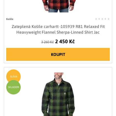
Košile
Zateplená Košile carhartt -105939 R81 Relaxed Fit
Heavyweight Flannel Sherpa-Linned Shirt Jac
2 450 Kč
3 260 Kč
KOUPIT
SLEVA
SKLADEM