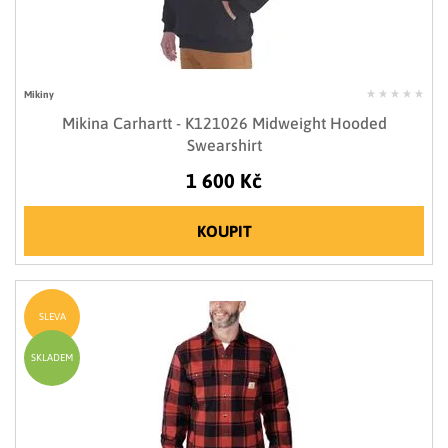
Mikiny
Mikina Carhartt - K121026 Midweight Hooded
Swearshirt
1 600 Kč
KOUPIT
SLEVA
SKLADEM