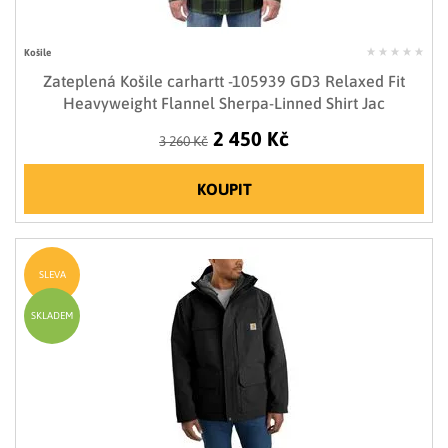
Košile
Zateplená Košile carhartt -105939 GD3 Relaxed Fit
Heavyweight Flannel Sherpa-Linned Shirt Jac
2 450 Kč
3 260 Kč
KOUPIT
SLEVA
SKLADEM