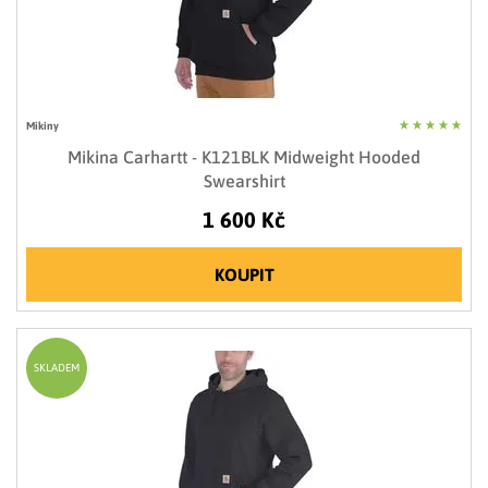
Mikiny
Mikina Carhartt - K121BLK Midweight Hooded
Swearshirt
1 600 Kč
KOUPIT
SKLADEM