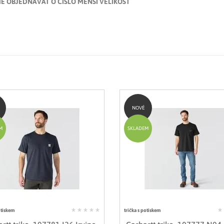
E OBJEDNÁVAT O ČÍSLO MENŠÍ VELIKOST
NOVÉ
M
SKLADEM
otiskem
trička s potiskem