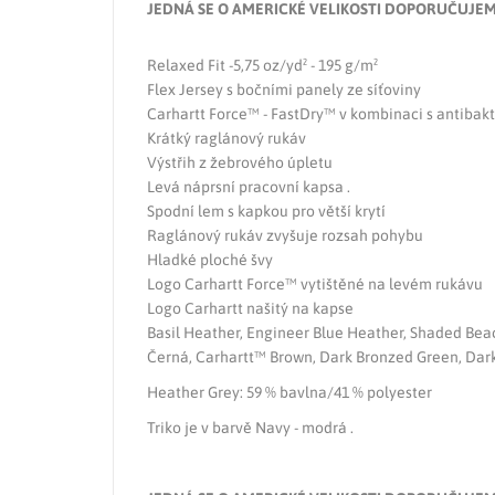
JEDNÁ SE O AMERICKÉ VELIKOSTI DOPORUČUJEM
Relaxed Fit -5,75 oz/yd² - 195 g/m²
Flex Jersey s bočními panely ze síťoviny
Carhartt Force™ - FastDry™ v kombinaci s antibakt
Krátký raglánový rukáv
Výstřih z žebrového úpletu
Levá náprsní pracovní kapsa .
Spodní lem s kapkou pro větší krytí
Raglánový rukáv zvyšuje rozsah pohybu
Hladké ploché švy
Logo Carhartt Force™ vytištěné na levém rukávu
Logo Carhartt našitý na kapse
Basil Heather, Engineer Blue Heather, Shaded Bea
Černá, Carhartt™ Brown, Dark Bronzed Green, Dark 
Heather Grey: 59 % bavlna/41 % polyester
Triko je v barvě Navy - modrá .