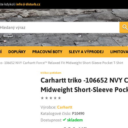
šte kdykoli
info@disturb.cz
Í
DOPLŇKY
PRACOVNÍ BOTY
SLEVY A VÝPRODEJ
LIMITOVA
iko -106652 NVY Carhartt Force™ Relaxed Fit Midweight Short-Sleeve Pocket T-Shirt
trička s potiskem
Carhartt triko -106652 NVY C
Midweight Short-Sleeve Pock
Výrobce:
Carhartt
Katalogové číslo:
P10490
skladem
Dostupnost: