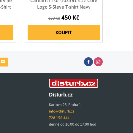
Irvine
Carhartt triko -103361 412 Core
Shirt
Logo S-Sleve T-shirt Navy
450 Kč
630 Kč
KOUPIT
Disturb.cz
Karlova 25, Praha 1
info@disturb.cz
728 156 444
denně od 10:00 do 17:00 hod