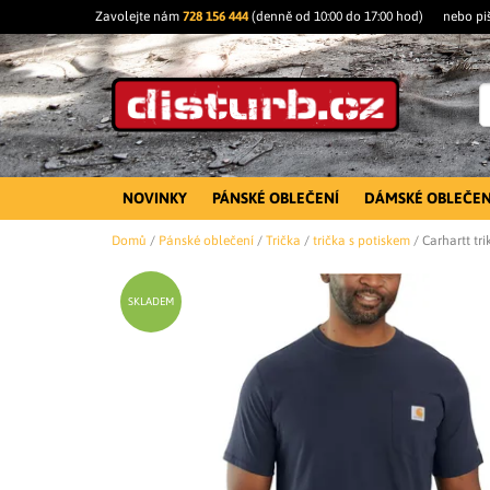
Zavolejte nám
728 156 444
(denně od 10:00 do 17:00 hod)
nebo pi
NOVINKY
PÁNSKÉ OBLEČENÍ
DÁMSKÉ OBLEČEN
Domů
/
Pánské oblečení
/
Trička
/
trička s potiskem
/
Carhartt tr
SKLADEM