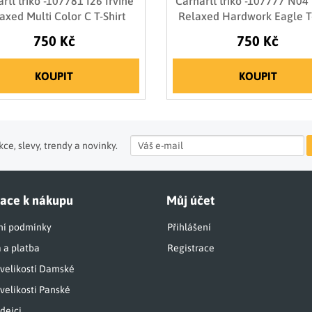
rtt triko -107781 I26 Irvine
Carhartt triko -107777 N04 
axed Multi Color C T-Shirt
Relaxed Hardwork Eagle T-
750 Kč
750 Kč
KOUPIT
KOUPIT
ce, slevy, trendy a novinky.
ace k nákupu
Můj účet
í podmínky
Přihlášení
 a platba
Registrace
 velikostí Damské
velikosti Panské
dejci