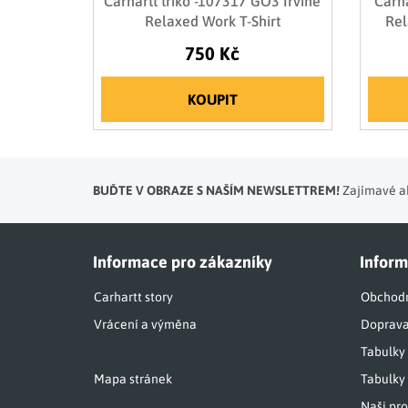
Carhartt triko -107317 GO3 Irvine
Carha
Relaxed Work T-Shirt
Rel
750 Kč
KOUPIT
BUĎTE V OBRAZE S NAŠÍM NEWSLETTREM!
Zajímavé ak
Informace pro zákazníky
Inform
Carhartt story
Obchodn
Vrácení a výměna
Doprava
Tabulky
Mapa stránek
Tabulky 
Naši pro