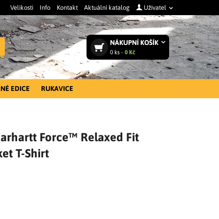
Velikosti
Info
Kontakt
Aktuální katalog
Uživatel
NÁKUPNÍ
KOŠÍK
Vyhledat
0
ks -
0 Kč
NÉ EDICE
RUKAVICE
arhartt Force™ Relaxed Fit
et T-Shirt