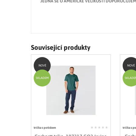
JEDNÁ SE O AMERICKÉ VELIKOSTI DOPORUČUJEM
Související produkty
NOVÉ
NOVÉ
SKLADEM
SKLADE
trička s potiskem
trička s p