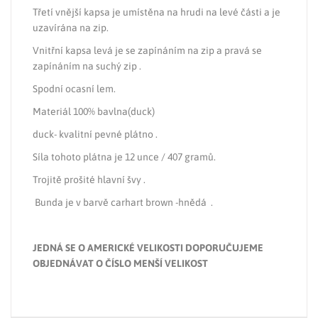
Třetí vnější kapsa je umístěna na hrudi na levé části a je
uzavírána na zip.
Vnitřní kapsa levá je se zapínáním na zip a pravá se
zapínáním na suchý zip .
Spodní ocasní lem.
Materiál 100% bavlna(duck)
duck- kvalitní pevné plátno .
Síla tohoto plátna je 12 unce / 407 gramů.
Trojitě prošité hlavní švy .
Bunda je v barvě carhart brown -hnědá .
JEDNÁ SE O AMERICKÉ VELIKOSTI DOPORUČUJEME
OBJEDNÁVAT O ČÍSLO MENŠÍ VELIKOST