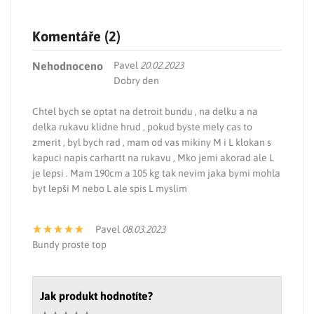
Komentáře (2)
Nehodnoceno
Pavel
20.02.2023
Dobry den
Chtel bych se optat na detroit bundu , na delku a na
delka rukavu klidne hrud , pokud byste mely cas to
zmerit , byl bych rad , mam od vas mikiny M i L klokan s
kapuci napis carhartt na rukavu , Mko jemi akorad ale L
je lepsi . Mam 190cm a 105 kg tak nevim jaka bymi mohla
byt lepši M nebo L ale spis L myslim
Pavel
08.03.2023
Bundy proste top
Jak produkt hodnotíte?