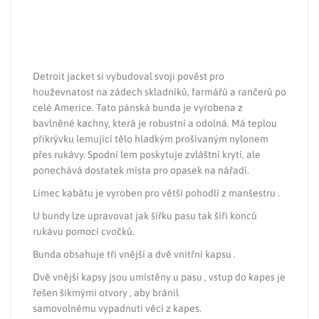
Detroit jacket si vybudoval svoji pověst pro
houževnatost na zádech skladníků, farmářů a rančerů po
celé Americe. Tato pánská bunda je vyrobena z
bavlněné kachny, která je robustní a odolná. Má teplou
přikrývku lemující tělo hladkým prošívaným nylonem
přes rukávy. Spodní lem poskytuje zvláštní krytí, ale
ponechává dostatek místa pro opasek na nářadí.
Límec kabátu je vyroben pro větší pohodlí z manšestru .
U bundy lze upravovat jak šířku pasu tak šíři konců
rukávu pomocí cvočků.
Bunda obsahuje tři vnější a dvě vnitřní kapsu .
Dvě vnější kapsy jsou umístěny u pasu , vstup do kapes je
řešen šikmými otvory , aby bránil
samovolnému vypadnutí věcí z kapes.