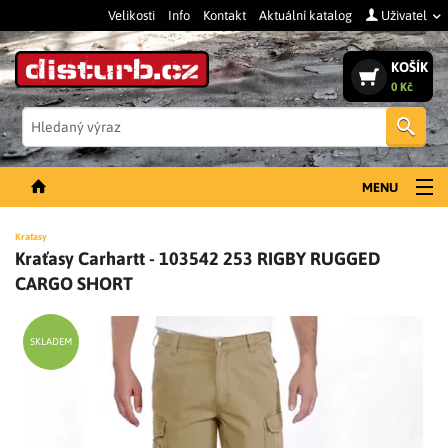
Velikosti
Info
Kontakt
Aktuální katalog
Uživatel
KOŠÍK
0 Kč
Vyh
MENU
NOVINKY
Kraťasy
Kraťasy Carhartt - 103542 253 RIGBY RUGGED
PÁNSKÉ OBLEČENÍ
CARGO SHORT
DÁMSKÉ OBLEČENÍ
DOPLŇKY
SKLADEM
PRACOVNÍ BOTY
SLEVY A VÝPRODEJ