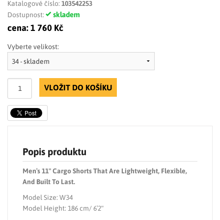
Katalogové číslo:
103542253
skladem
Dostupnost:
cena:
1 760 Kč
Vyberte velikost:
VLOŽIT DO KOŠÍKU
Popis produktu
Men′s 11" Cargo Shorts That Are Lightweight, Flexible,
And Built To Last.
Model Size: W34
Model Height: 186 cm/ 6′2"