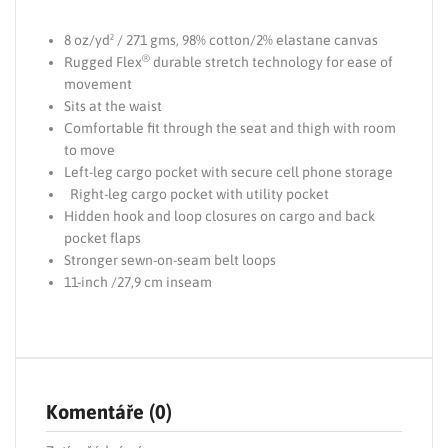
8 oz/yd² / 271 gms, 98% cotton/2% elastane canvas
®
Rugged Flex
durable stretch technology for ease of
movement
Sits at the waist
Comfortable fit through the seat and thigh with room
to move
Left-leg cargo pocket with secure cell phone storage
Right-leg cargo pocket with utility pocket
Hidden hook and loop closures on cargo and back
pocket flaps
Stronger sewn-on-seam belt loops
11-inch /27,9 cm inseam
Komentáře (0)