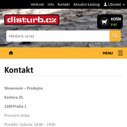
Velikosti
Info
Kontakt
Aktuální katalog
Uživatel
KOŠÍK
0 Kč
Vyh
MENU
NOVINKY
Kontakt
PÁNSKÉ OBLEČENÍ
DÁMSKÉ OBLEČENÍ
Showroom – Prodejna
DOPLŇKY
Karlova 25,
1100
Praha 1
PRACOVNÍ BOTY
Provozní doba
SLEVY A VÝPRODEJ
Pondělí -Sobota: 14:00 – 19:00