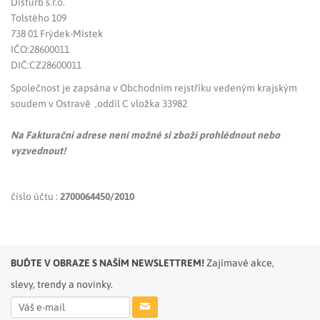
Disturb s.r.o.
Tolstého 109
738 01 Frýdek-Místek
IČO:28600011
DIČ:CZ28600011
Společnost je zapsána v Obchodním rejstříku vedeným krajským
soudem v Ostravě ,oddíl C vložka 33982
Na Fakturační adrese není možné si zboží prohlédnout nebo
vyzvednout!
číslo účtu :
2700064450/2010
BUĎTE V OBRAZE S NAŠÍM NEWSLETTREM!
Zajímavé akce,
slevy, trendy a novinky.