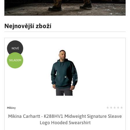
LIMITOVANÉ EDICE
RUKAVICE
Nejnovější zboží
NOVÉ
SKLADEM
Mikiny
Mikina Carhartt - K288HV1 Midweight Signature Sleave
Logo Hooded Swearshirt