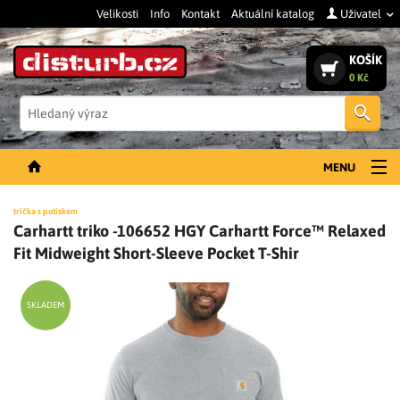
Velikosti
Info
Kontakt
Aktuální katalog
Uživatel
KOŠÍK
0 Kč
Vyh
MENU
NOVINKY
trička s potiskem
Carhartt triko -106652 HGY Carhartt Force™ Relaxed
PÁNSKÉ OBLEČENÍ
Fit Midweight Short-Sleeve Pocket T-Shir
DÁMSKÉ OBLEČENÍ
DOPLŇKY
SKLADEM
PRACOVNÍ BOTY
SLEVY A VÝPRODEJ