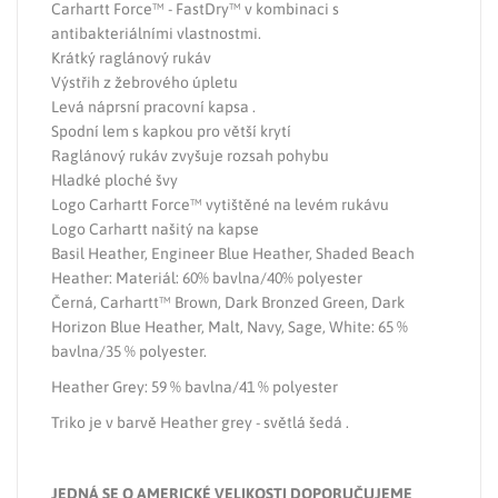
Carhartt Force™ - FastDry™ v kombinaci s
antibakteriálními vlastnostmi.
Krátký raglánový rukáv
Výstřih z žebrového úpletu
Levá náprsní pracovní kapsa .
Spodní lem s kapkou pro větší krytí
Raglánový rukáv zvyšuje rozsah pohybu
Hladké ploché švy
Logo Carhartt Force™ vytištěné na levém rukávu
Logo Carhartt našitý na kapse
Basil Heather, Engineer Blue Heather, Shaded Beach
Heather: Materiál: 60% bavlna/40% polyester
Černá, Carhartt™ Brown, Dark Bronzed Green, Dark
Horizon Blue Heather, Malt, Navy, Sage, White: 65 %
bavlna/35 % polyester.
Heather Grey: 59 % bavlna/41 % polyester
Triko je v barvě Heather grey - světlá šedá .
JEDNÁ SE O AMERICKÉ VELIKOSTI DOPORUČUJEME