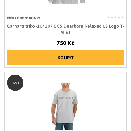
trička s dlouhým rukávem
Carhartt triko -104107 EC5 Dearborn Relaxed LS Logo T-
Shirt
750 Kč
KOUPIT
NOVÉ