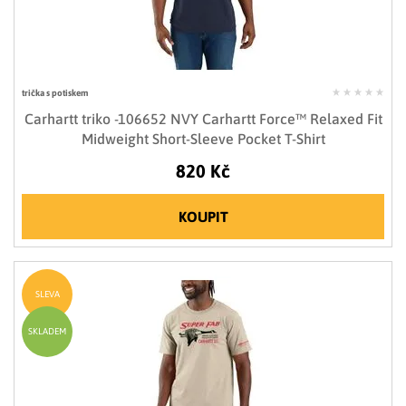
trička s potiskem
Carhartt triko -106652 NVY Carhartt Force™ Relaxed Fit
Midweight Short-Sleeve Pocket T-Shirt
820 Kč
KOUPIT
SLEVA
SKLADEM