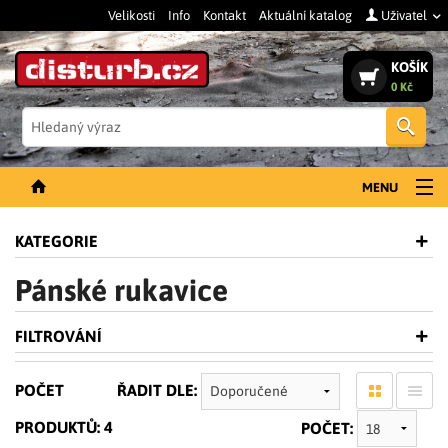
Velikosti
Info
Kontakt
Aktuální katalog
Uživatel
KOŠÍK
0 Kč
Vyh
MENU
NOVINKY
KATEGORIE
PÁNSKÉ OBLEČENÍ
Pánské rukavice
DÁMSKÉ OBLEČENÍ
FILTROVÁNÍ
DOPLŇKY
PRACOVNÍ BOTY
POČET
ŘADIT DLE:
SLEVY A VÝPRODEJ
PRODUKTŮ: 4
POČET: