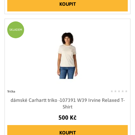
KOUPIT
SKLADEM
Trička
dámské Carhartt triko -107391 W39 Irvine Relaxed T-
Shirt
500 Kč
KOUPIT