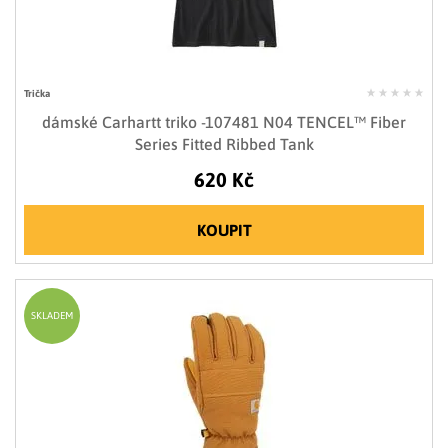
Trička
dámské Carhartt triko -107481 N04 TENCEL™ Fiber
Series Fitted Ribbed Tank
620 Kč
KOUPIT
SKLADEM