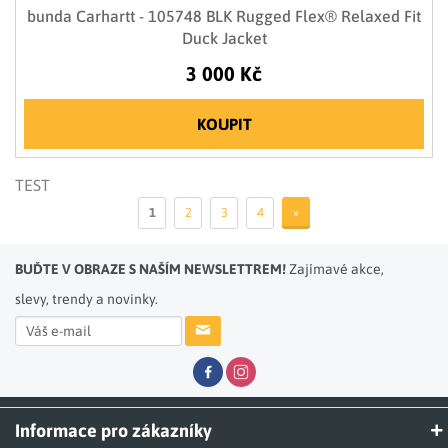
bunda Carhartt - 105748 BLK Rugged Flex® Relaxed Fit
Duck Jacket
3 000 Kč
KOUPIT
TEST
1
2
3
4
»
BUĎTE V OBRAZE S NAŠÍM NEWSLETTREM!
Zajímavé akce,
slevy, trendy a novinky.
Informace pro zákazníky