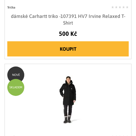
Trička
dámské Carhartt triko -107391 HV7 Irvine Relaxed T-
Shirt
500 Kč
KOUPIT
NOVÉ
SKLADEM