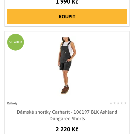
1 990 Kč
KOUPIT
SKLADEM
Kalhoty
Dámské shortky Carhartt - 106197 BLK Ashland
Dungaree Shorts
2 220 Kč