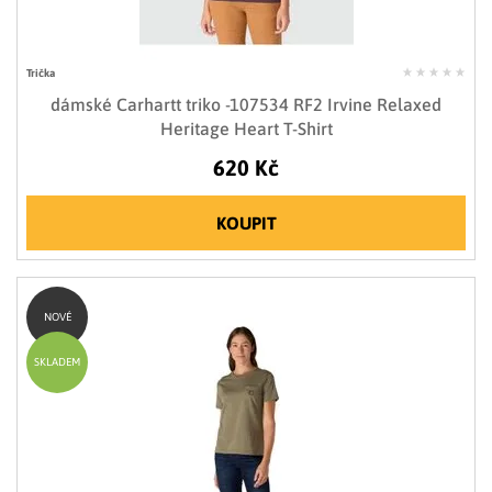
Trička
dámské Carhartt triko -107534 RF2 Irvine Relaxed
Heritage Heart T-Shirt
620 Kč
KOUPIT
NOVÉ
SKLADEM