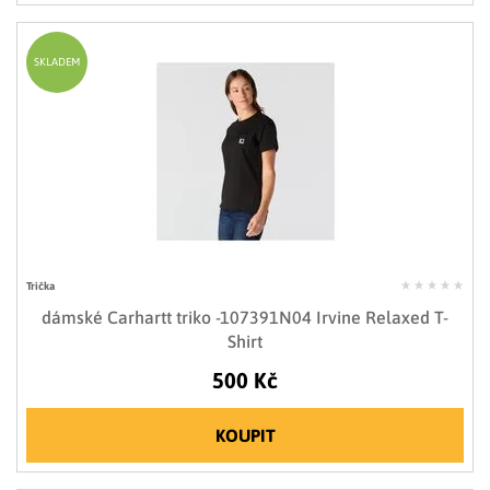
SKLADEM
Trička
dámské Carhartt triko -107391N04 Irvine Relaxed T-
Shirt
500 Kč
KOUPIT