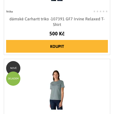
Trička
dámské Carhartt triko -107391 GF7 Irvine Relaxed T-
Shirt
500 Kč
KOUPIT
NOVÉ
SKLADEM