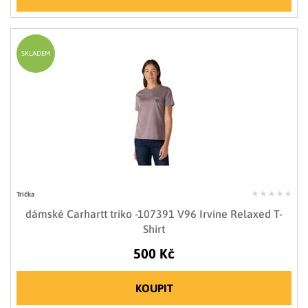
SKLADEM
Trička
dámské Carhartt triko -107391 V96 Irvine Relaxed T-
Shirt
500 Kč
KOUPIT