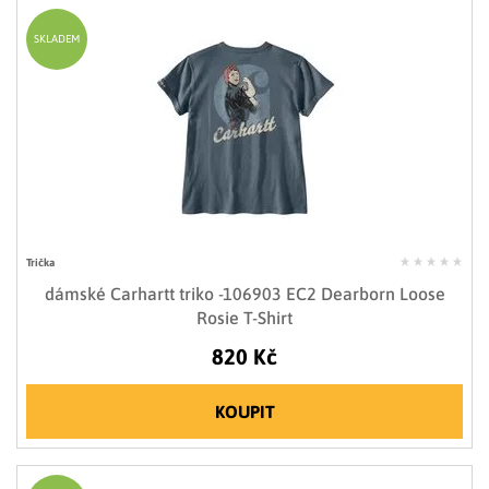
SKLADEM
Trička
dámské Carhartt triko -106903 EC2 Dearborn Loose
Rosie T-Shirt
820 Kč
KOUPIT