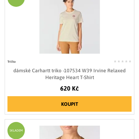
Trička
dámské Carhartt triko -107534 W39 Irvine Relaxed
Heritage Heart T-Shirt
620 Kč
KOUPIT
SKLADEM