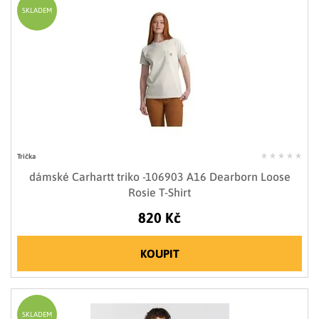
SKLADEM
Trička
dámské Carhartt triko -106903 A16 Dearborn Loose
Rosie T-Shirt
820 Kč
KOUPIT
SKLADEM