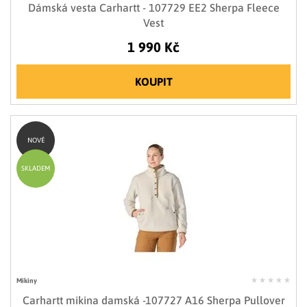
Dámská vesta Carhartt - 107729 EE2 Sherpa Fleece
Vest
1 990 Kč
KOUPIT
NOVÉ
SKLADEM
Mikiny
Carhartt mikina damská -107727 A16 Sherpa Pullover