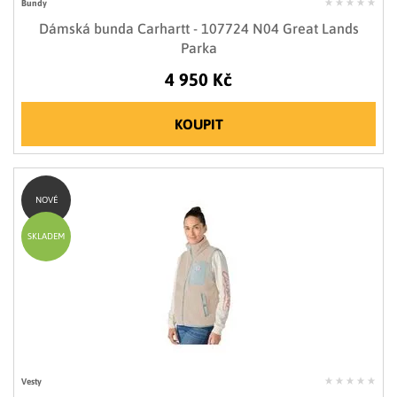
Bundy
Dámská bunda Carhartt - 107724 N04 Great Lands
Parka
4 950 Kč
KOUPIT
NOVÉ
SKLADEM
Vesty