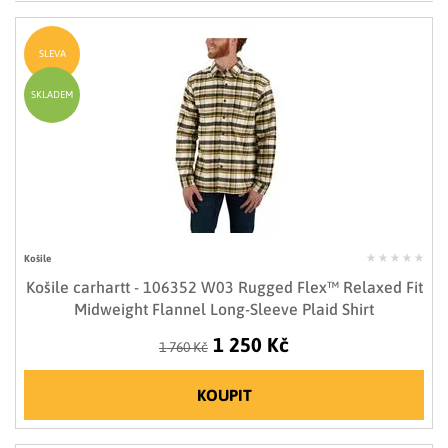
LIMITOVANÉ EDICE
RUKAVICE
SLEVA
SKLADEM
Košile
Košile carhartt - 106352 W03 Rugged Flex™ Relaxed Fit
Midweight Flannel Long-Sleeve Plaid Shirt
1 250 Kč
1 760 Kč
KOUPIT