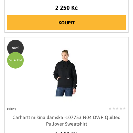
2 250 Kč
KOUPIT
NOVÉ
SKLADEM
Mikiny
Carhartt mikina damská -107753 N04 DWR Quilted
Pullover Sweatshirt