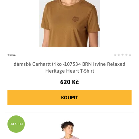
Trička
dámské Carhartt triko -107534 BRN Irvine Relaxed
Heritage Heart T-Shirt
620 Kč
KOUPIT
SKLADEM