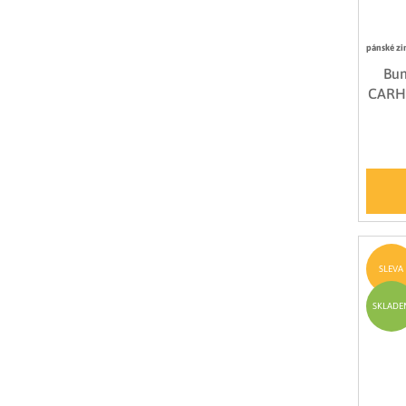
pánské zi
Bun
CARH
SLEVA
SKLADE