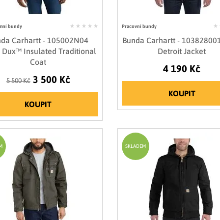
mní bundy
Pracovní bundy
da Carhartt - 105002N04
Bunda Carhartt - 10382800
 Dux™ Insulated Traditional
Detroit Jacket
Coat
4 190 Kč
3 500 Kč
5 500 Kč
KOUPIT
KOUPIT
M
SKLADEM