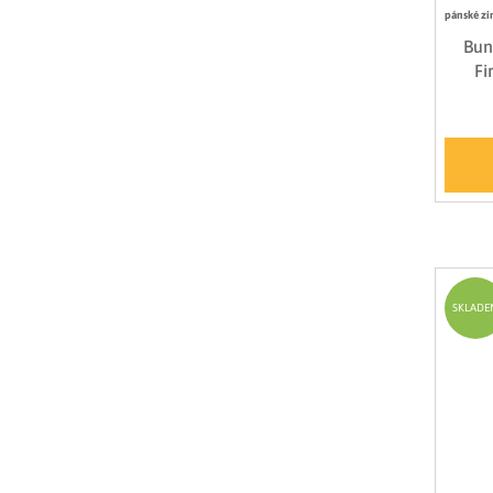
pánské zi
Bun
Fi
SKLADE