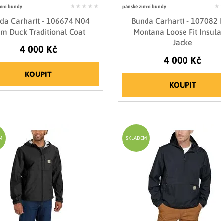
mní bundy
pánské zimní bundy
da Carhartt - 106674 N04
Bunda Carhartt - 107082
rm Duck Traditional Coat
Montana Loose Fit Insul
Jacke
4 000 Kč
4 000 Kč
KOUPIT
KOUPIT
M
SKLADEM