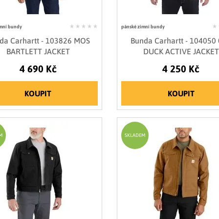
mní bundy
pánské zimní bundy
da Carhartt - 103826 MOS
Bunda Carhartt - 104050
BARTLETT JACKET
DUCK ACTIVE JACKET
4 690 Kč
4 250 Kč
KOUPIT
KOUPIT
M
SKLADEM