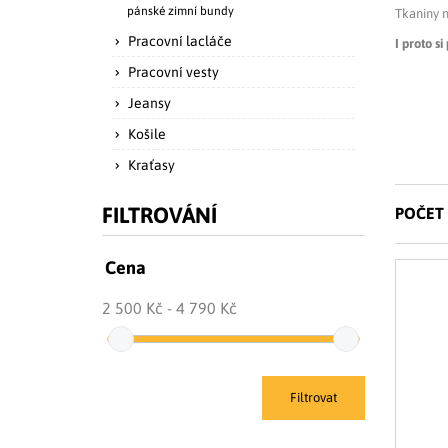
pánské zimní bundy
Tkaniny 
Pracovní lacláče
I proto s
Pracovní vesty
Jeansy
Košile
Kraťasy
FILTROVÁNÍ
POČET 
Cena
2 500 Kč
4 790 Kč
Filtrovat