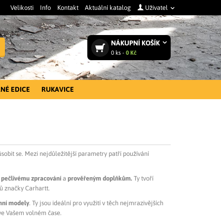
Velikosti
Info
Kontakt
Aktuální katalog
Uživatel
NÁKUPNÍ
KOŠÍK
Vyhledat
0
ks -
0 Kč
NÉ EDICE
RUKAVICE
ůsobit se. Mezi nejdůležitější parametry patří používání
,
pečlivému zpracování
a
prověřeným
doplňkům.
Ty tvoří
vů značky Carhartt.
mní modely
. Ty jsou ideální pro využití v těch nejmrazivějších
 ve Vašem volném čase.