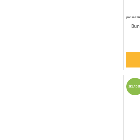
pánské zi
Bun
SKLADE