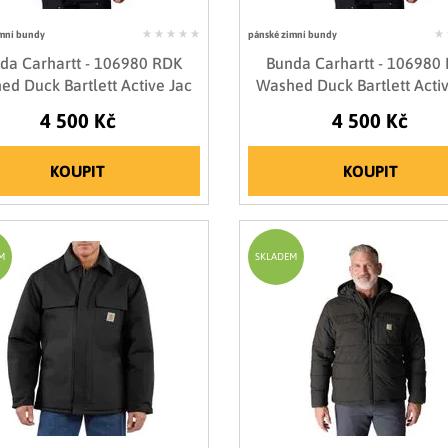
mní bundy
pánské zimní bundy
da Carhartt - 106980 RDK
Bunda Carhartt - 106980
ed Duck Bartlett Active Jac
Washed Duck Bartlett Activ
4 500 Kč
4 500 Kč
KOUPIT
KOUPIT
M
SKLADEM