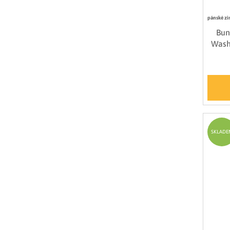
pánské zi
Bun
Wash
SKLADE