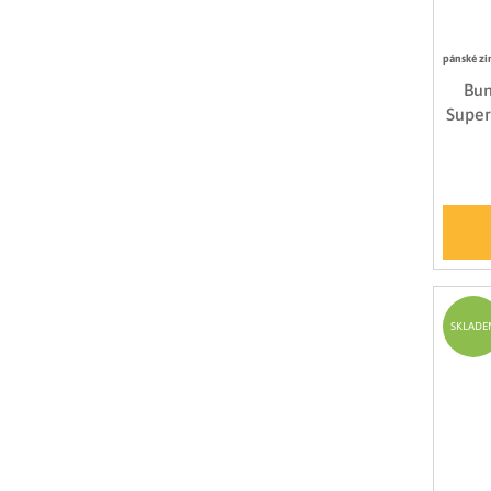
pánské zi
Bun
Super
SKLADE