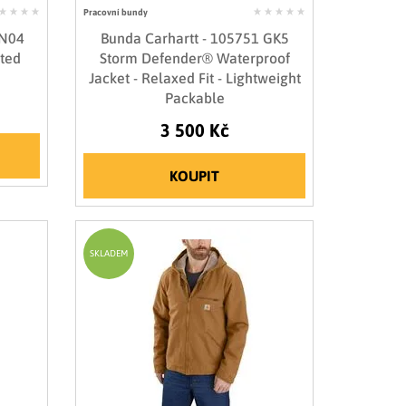
Pracovní bundy
 N04
Bunda Carhartt - 105751 GK5
ated
Storm Defender® Waterproof
Jacket - Relaxed Fit - Lightweight
Packable
3 500 Kč
KOUPIT
SKLADEM