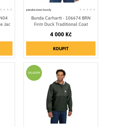
pánské zimní bundy
 N04
Bunda Carhartt - 106674 BRN
e Jac
Firm Duck Traditional Coat
4 000 Kč
KOUPIT
SKLADEM