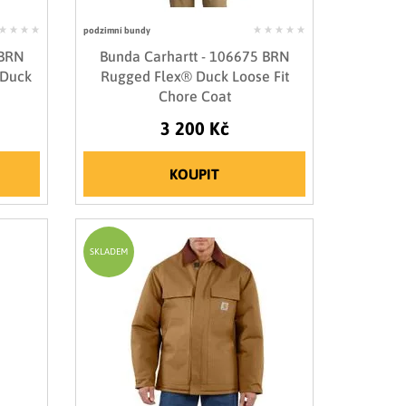
podzimní bundy
 BRN
Bunda Carhartt - 106675 BRN
 Duck
Rugged Flex® Duck Loose Fit
Chore Coat
3 200 Kč
KOUPIT
SKLADEM