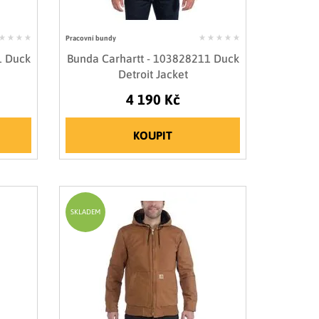
Pracovní bundy
1 Duck
Bunda Carhartt - 103828211 Duck
Detroit Jacket
4 190 Kč
KOUPIT
SKLADEM