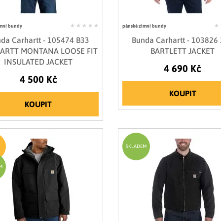
mní bundy
pánské zimní bundy
da Carhartt - 105474 B33
Bunda Carhartt - 103826
ARTT MONTANA LOOSE FIT
BARTLETT JACKET
INSULATED JACKET
4 690 Kč
4 500 Kč
KOUPIT
KOUPIT
SKLADEM
M