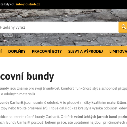
šte kdykoli
info@disturb.cz
Í
DOPLŇKY
PRACOVNÍ BOTY
SLEVY A VÝPRODEJ
LIMITOVA
covní bundy
 bundy
jsou známé pro svojí trvanlivost, komfort, funkčnost, styl a schopnost přizp
h a odolných materiálů.
 bundy Carhartt
jsou nesmírně odolné. A to především díky
kvalitním materiálům
 zipy nebo trojité prošívání švů. I to je další důkaz kvality a vysoké odolnosti odě
bídce naleznete různé bundy
Carhartt. Od těch
velmi lehkých jarních bund
po
zi
h. Bundy Carhartt poslouží během práce, ale uplatnění najdou i při činnostech