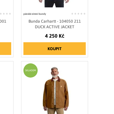
pánské zimní bundy
 001
Bunda Carhartt - 104050 211
DUCK ACTIVE JACKET
4 250 Kč
KOUPIT
SKLADEM