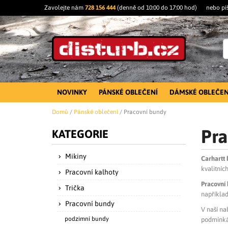
Zavolejte nám
728 156 444
(denně od 10:00 do 17:00 hod)
nebo pi
NOVINKY
PÁNSKÉ OBLEČENÍ
DÁMSKÉ OBLEČEN
Domů
/
Pánské oblečení
/
Pracovní bundy
Pra
KATEGORIE
Mikiny
Carhartt
kvalitníc
Pracovní kalhoty
Pracovní
Trička
například
Pracovní bundy
V naší na
podzimní bundy
podmínkác