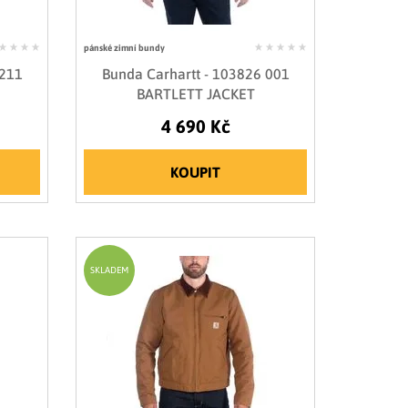
pánské zimní bundy
 211
Bunda Carhartt - 103826 001
BARTLETT JACKET
4 690 Kč
KOUPIT
SKLADEM