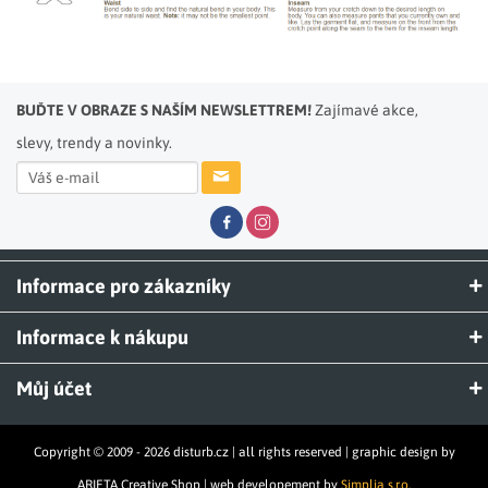
BUĎTE V OBRAZE S NAŠÍM NEWSLETTREM!
Zajímavé akce,
slevy, trendy a novinky.
Informace pro zákazníky
Informace k nákupu
Můj účet
Copyright © 2009 - 2026 disturb.cz | all rights reserved | graphic design by
ARIETA Creative Shop | web developement by
Simplia s.r.o.