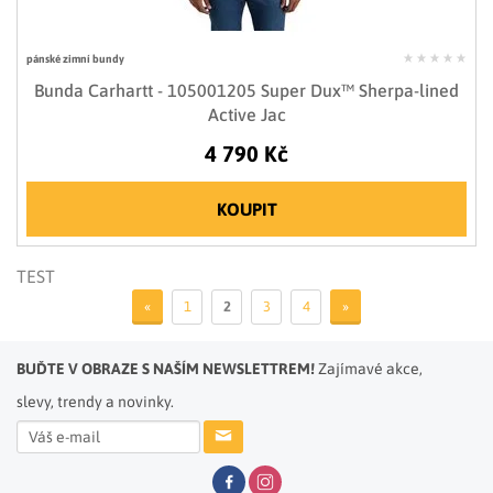
pánské zimní bundy
Bunda Carhartt - 105001205 Super Dux™ Sherpa-lined
Active Jac
4 790 Kč
KOUPIT
TEST
«
1
2
3
4
»
BUĎTE V OBRAZE S NAŠÍM NEWSLETTREM!
Zajímavé akce,
slevy, trendy a novinky.