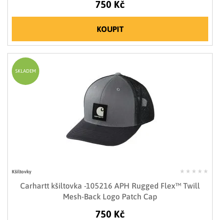
750 Kč
KOUPIT
SKLADEM
Kšiltovky
Carhartt kšiltovka -105216 APH Rugged Flex™ Twill
Mesh-Back Logo Patch Cap
750 Kč