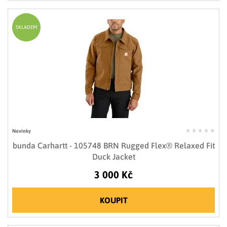
LIMITOVANÉ EDICE
RUKAVICE
SKLADEM
Novinky
bunda Carhartt - 105748 BRN Rugged Flex® Relaxed Fit
Duck Jacket
3 000 Kč
KOUPIT