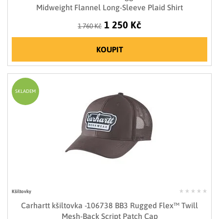
Midweight Flannel Long-Sleeve Plaid Shirt
1 250 Kč
1 760 Kč
KOUPIT
SKLADEM
Kšiltovky
Carhartt kšiltovka -106738 BB3 Rugged Flex™ Twill
Mesh-Back Script Patch Cap