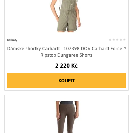
Kalhoty
Dámské shortky Carhartt - 107398 DOV Carhartt Force™
Ripstop Dungaree Shorts
2 220 Kč
KOUPIT