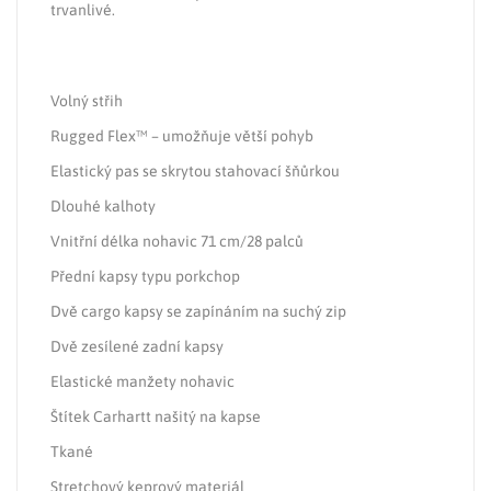
trvanlivé.
Volný střih
Rugged Flex™ – umožňuje větší pohyb
Elastický pas se skrytou stahovací šňůrkou
Dlouhé kalhoty
Vnitřní délka nohavic 71 cm/28 palců
Přední kapsy typu porkchop
Dvě cargo kapsy se zapínáním na suchý zip
Dvě zesílené zadní kapsy
Elastické manžety nohavic
Štítek Carhartt našitý na kapse
Tkané
Stretchový keprový materiál