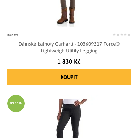
Kalhoty
Dámské kalhoty Carhartt - 103609217 Force®
Lightweigh Utility Legging
1 830 Kč
KOUPIT
SKLADEM