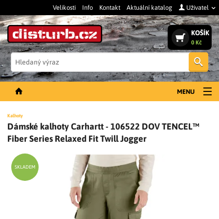
Velikosti
Info
Kontakt
Aktuální katalog
Uživatel
KOŠÍK
0 Kč
Vyh
MENU
NOVINKY
Kalhoty
Dámské kalhoty Carhartt - 106522 DOV TENCEL™
PÁNSKÉ OBLEČENÍ
Fiber Series Relaxed Fit Twill Jogger
DÁMSKÉ OBLEČENÍ
DOPLŇKY
SKLADEM
PRACOVNÍ BOTY
SLEVY A VÝPRODEJ