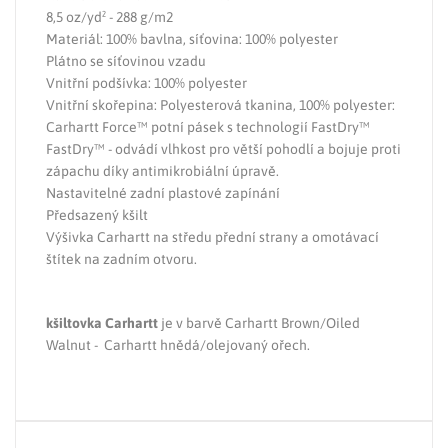
8,5 oz/yd² - 288 g/m2
Materiál: 100% bavlna, síťovina: 100% polyester
Plátno se síťovinou vzadu
Vnitřní podšívka: 100% polyester
Vnitřní skořepina: Polyesterová tkanina, 100% polyester:
Carhartt Force™ potní pásek s technologií FastDry™
FastDry™ - odvádí vlhkost pro větší pohodlí a bojuje proti
zápachu díky antimikrobiální úpravě.
Nastavitelné zadní plastové zapínání
Předsazený kšilt
Výšivka Carhartt na středu přední strany a omotávací
štítek na zadním otvoru.
kšiltovka Carhartt
je v barvě Carhartt Brown/Oiled
Walnut - Carhartt hnědá/olejovaný ořech.