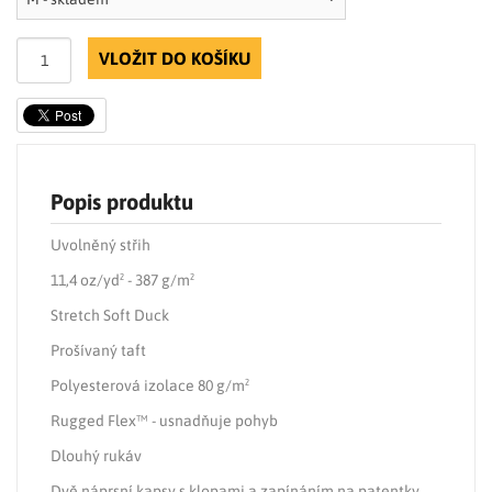
VLOŽIT DO KOŠÍKU
Popis produktu
Uvolněný střih
11,4 oz/yd² - 387 g/m²
Stretch Soft Duck
Prošívaný taft
Polyesterová izolace 80 g/m²
Rugged Flex™ - usnadňuje pohyb
Dlouhý rukáv
Dvě náprsní kapsy s klopami a zapínáním na patentky