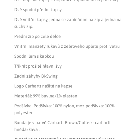
Dvě spodní přední kapsy
Dvě vnitřní kapsy, jedna se zapínáním na zip a jedna na
suchý zip.
Přední zip po celé délce
Vnitřní manžety rukávů z žebrového úpletu proti větru
Spodní lem s kapkou
Třikrát prošité hlavní švy
Zadní záhyby Bi-Swing
Logo Carhartt našité na kapse
Materiál: 99% bavlna/1% elastan
Podšívka: Podšívka: 100% nylon, mezipodšívka: 100%
polyester
Bunda je v barvě Carhartt Brown/Coffee - carhartt
hnědá/káva .