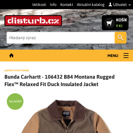
Velikosti
Info
Kontakt
Aktuální katalog
Uživatel
KOŠÍK
0 Kč
Vyh
MENU
NOVINKY
pánské zimní bundy
Bunda Carhartt - 106432 B84 Montana Rugged
PÁNSKÉ OBLEČENÍ
Flex™ Relaxed Fit Duck Insulated Jacket
DÁMSKÉ OBLEČENÍ
DOPLŇKY
SKLADEM
PRACOVNÍ BOTY
SLEVY A VÝPRODEJ