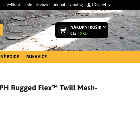
Velikosti
Info
Kontakt
Aktuální katalog
Uživatel
NÁKUPNÍ
KOŠÍK
Vyhledat
0
ks -
0 Kč
NÉ EDICE
RUKAVICE
APH Rugged Flex™ Twill Mesh-