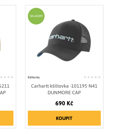
SKLADEM
Kšiltovky
65211
Carhartt kšiltovka -101195 N41
CAP
DUNMORE CAP
690 Kč
KOUPIT