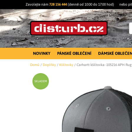
Zavolejte nám
728 156 444
(denně od 10:00 do 17:00 hod)
nebo pi
NOVINKY
PÁNSKÉ OBLEČENÍ
DÁMSKÉ OBLEČEN
Domů
/
Doplňky
/
Kšiltovky
/
Carhartt kšiltovka -105216 APH Ru
SKLADEM