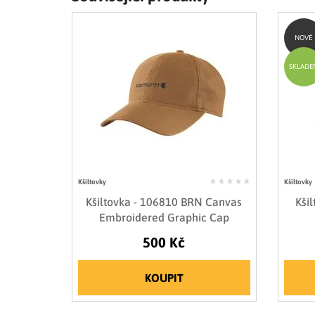
NOVÉ
SKLADE
Kšiltovky
Kšiltovky
Kšiltovka - 106810 BRN Canvas
Kši
Embroidered Graphic Cap
500 Kč
KOUPIT