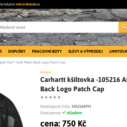
šte kdykoli
info@disturb.cz
Í
DOPLŇKY
PRACOVNÍ BOTY
SLEVY A VÝPRODEJ
LIMITOVA
gged Flex™ Twill Mesh-Back Logo Patch Cap
Kšiltovky
Carhartt kšiltovka -105216 
Back Logo Patch Cap
Katalogové číslo:
105216APH
skladem
Dostupnost:
cena:
750 Kč