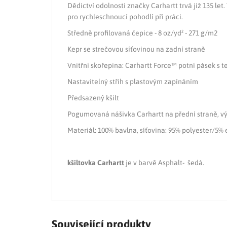
Dědictví odolnosti značky Carhartt trvá již 135 le
pro rychleschnoucí pohodlí při práci.
Středně profilovaná čepice - 8 oz/yd² - 271 g/m2
Kepr se strečovou síťovinou na zadní straně
Vnitřní skořepina: Carhartt Force™ potní pásek s t
Nastavitelný střih s plastovým zapínáním
Předsazený kšilt
Pogumovaná nášivka Carhartt na přední straně, vý
Materiál: 100% bavlna, síťovina: 95% polyester/5% 
kšiltovka Carhartt
je v barvě Asphalt- šedá.
Související produkty