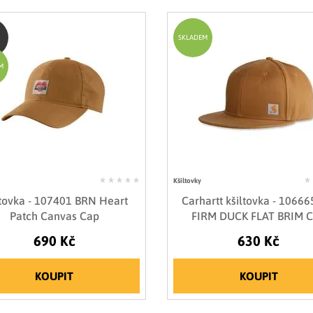
SKLADEM
M
Kšiltovky
ltovka - 107401 BRN Heart
Carhartt kšiltovka - 1066
Patch Canvas Cap
FIRM DUCK FLAT BRIM 
690 Kč
630 Kč
KOUPIT
KOUPIT