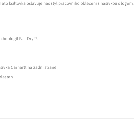
t. Tato kšiltovka oslavuje náš styl pracovního oblečení s nášivkou s log
echnologií FastDry™.
šivka Carhartt na zadní straně
elastan