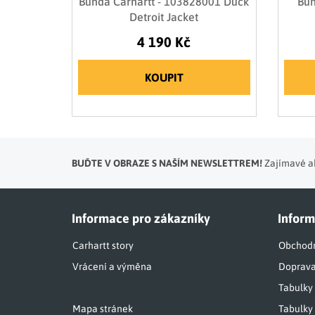
Bunda Carhartt - 103828001 Duck
Bun
Detroit Jacket
4 190 Kč
KOUPIT
BUĎTE V OBRAZE S NAŠÍM NEWSLETTREM!
Zajímavé ak
Informace pro zákazníky
Inform
Carhartt story
Obchodn
Vrácení a výměna
Doprava
Tabulky
Mapa stránek
Tabulky 