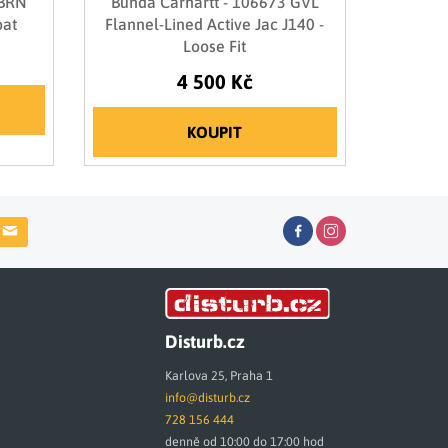
 BRN
Bunda Carhartt - 106673 GVL
oat
Flannel-Lined Active Jac J140 -
Loose Fit
4 500 Kč
KOUPIT
Disturb.cz
Karlova 25, Praha 1
info@disturb.cz
728 156 444
denně od 10:00 do 17:00 hod