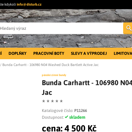
šte kdykoli
info@disturb.cz
Í
DOPLŇKY
PRACOVNÍ BOTY
SLEVY A VÝPRODEJ
LIMITOVA
/
Bunda Carhartt - 106980 N04 Washed Duck Bartlett Active Jac
pánské zimní bundy
Bunda Carhartt - 106980 N04
Jac
Katalogové číslo:
P11266
skladem
Dostupnost:
cena:
4 500 Kč