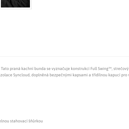
. Tato praná kachní bunda se vyznačuje konstrukcí Full Swing™, strečo
izolace Syncloud, doplněná bezpečnými kapsami a třídílnou kapucí pro vě
telnou stahovací šňůrkou