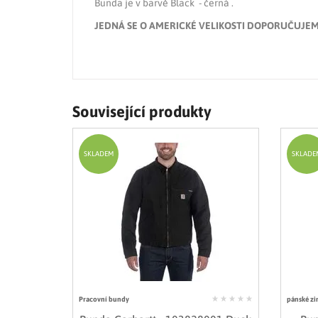
Bunda je v barvě Black - černá .
JEDNÁ SE O AMERICKÉ VELIKOSTI DOPORUČUJEM
Související produkty
SKLADEM
SKLADE
Pracovní bundy
pánské zi