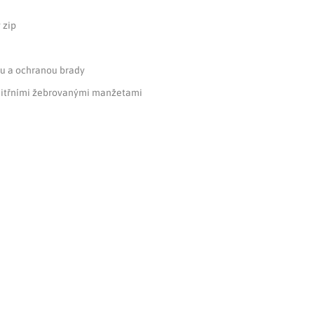
 zip
tru a ochranou brady
nitřními žebrovanými manžetami