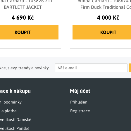
da Carhartt - 103826 211
Bunda Carhartt - 106674
BARTLETT JACKET
Firm Duck Traditional C
4 690 Kč
4 000 Kč
KOUPIT
KOUPIT
ce, slevy, trendy a novinky.
ace k nákupu
Můj účet
í podmínky
Přihlášení
 a platba
Registrace
 velikostí Damské
velikosti Panské