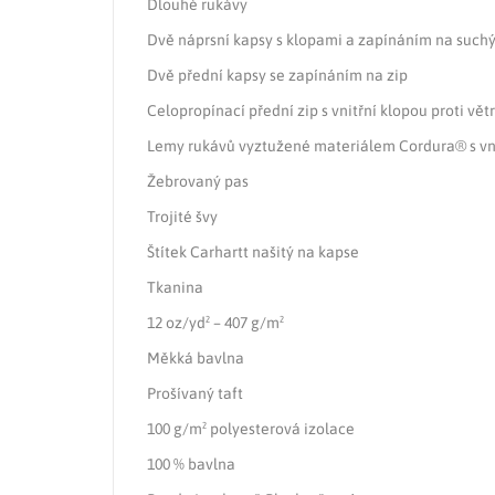
Dlouhé rukávy
Dvě náprsní kapsy s klopami a zapínáním na suchý
Dvě přední kapsy se zapínáním na zip
Celopropínací přední zip s vnitřní klopou proti vě
Lemy rukávů vyztužené materiálem Cordura® s v
Žebrovaný pas
Trojité švy
Štítek Carhartt našitý na kapse
Tkanina
12 oz/yd² – 407 g/m²
Měkká bavlna
Prošívaný taft
100 g/m² polyesterová izolace
100 % bavlna