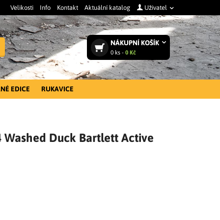
Velikosti
Info
Kontakt
Aktuální katalog
Uživatel
NÁKUPNÍ
KOŠÍK
Vyhledat
0
ks -
0 Kč
NÉ EDICE
RUKAVICE
 Washed Duck Bartlett Active