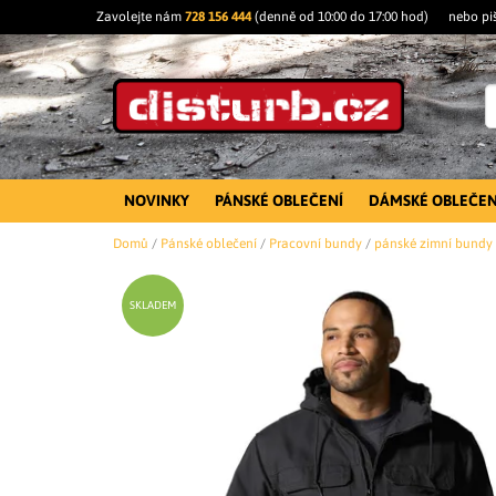
Zavolejte nám
728 156 444
(denně od 10:00 do 17:00 hod)
nebo pi
NOVINKY
PÁNSKÉ OBLEČENÍ
DÁMSKÉ OBLEČEN
Domů
/
Pánské oblečení
/
Pracovní bundy
/
pánské zimní bundy
SKLADEM