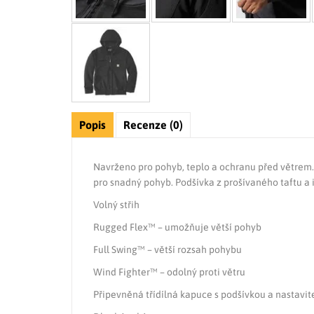
Popis
Recenze (0)
Navrženo pro pohyb, teplo a ochranu před větrem
pro snadný pohyb. Podšívka z prošívaného taftu a 
Volný střih
Rugged Flex™ – umožňuje větší pohyb
Full Swing™ – větší rozsah pohybu
Wind Fighter™ – odolný proti větru
Připevněná třídílná kapuce s podšívkou a nastavi