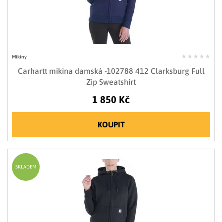
Mikiny
Carhartt mikina damská -102788 412 Clarksburg Full
Zip Sweatshirt
1 850 Kč
KOUPIT
SKLADEM