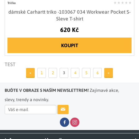
Trička
dámské Carhartt triko -103067 034 Workwear Pocket S-
Sleve T-shirt
620 Kč
KOUPIT
TEST
«
1
2
3
4
5
6
»
BUĎTE V OBRAZE S NAŠÍM NEWSLETTREM!
Zajímavé akce,
slevy, trendy a novinky.