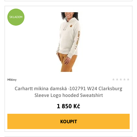
SKLADEM
Mikiny
Carhartt mikina damská -102791 W24 Clarksburg
Sleeve Logo hooded Sweatshirt
1 850 Kč
KOUPIT