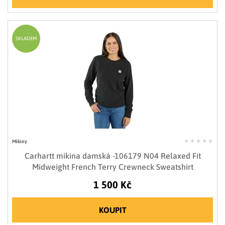
SKLADEM
Mikiny
Carhartt mikina damská -106179 N04 Relaxed Fit
Midweight French Terry Crewneck Sweatshirt
1 500 Kč
KOUPIT