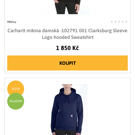
Mikiny
Carhartt mikina damská -102791 001 Clarksburg Sleeve
Logo hooded Sweatshirt
1 850 Kč
KOUPIT
SLEVA
SKLADEM