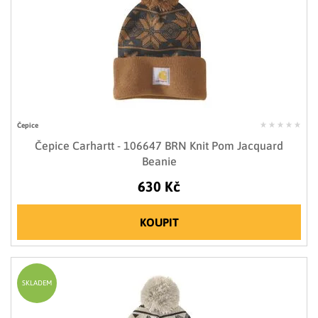
Čepice
Čepice Carhartt - 106647 BRN Knit Pom Jacquard
Beanie
630 Kč
KOUPIT
SKLADEM