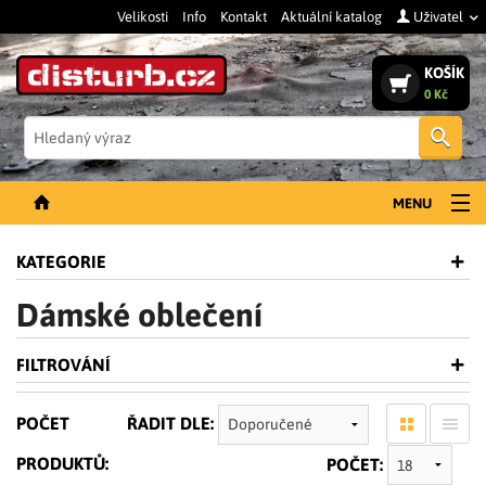
Velikosti
Info
Kontakt
Aktuální katalog
Uživatel
KOŠÍK
0 Kč
Vyh
MENU
NOVINKY
KATEGORIE
PÁNSKÉ OBLEČENÍ
Dámské oblečení
DÁMSKÉ OBLEČENÍ
FILTROVÁNÍ
DOPLŇKY
PRACOVNÍ BOTY
POČET
ŘADIT DLE:
SLEVY A VÝPRODEJ
PRODUKTŮ:
POČET: