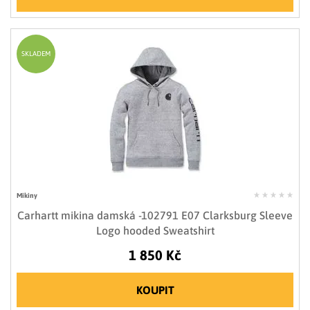
SKLADEM
Mikiny
Carhartt mikina damská -102791 E07 Clarksburg Sleeve
Logo hooded Sweatshirt
1 850 Kč
KOUPIT