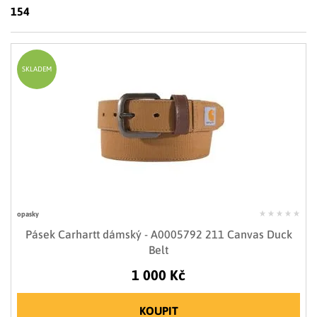
LIMITOVANÉ EDICE
154
RUKAVICE
SKLADEM
opasky
Pásek Carhartt dámský - A0005792 211 Canvas Duck
Belt
1 000 Kč
KOUPIT