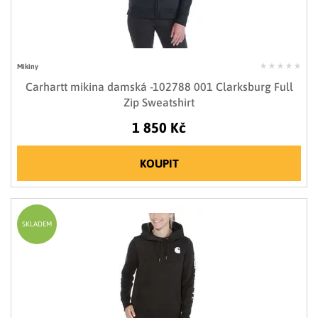
Mikiny
Carhartt mikina damská -102788 001 Clarksburg Full
Zip Sweatshirt
1 850 Kč
KOUPIT
SKLADEM