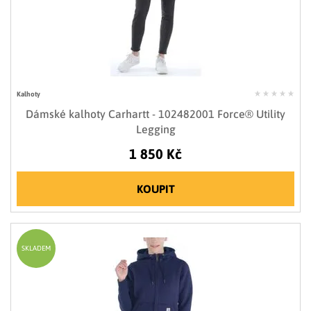
Kalhoty
Dámské kalhoty Carhartt - 102482001 Force® Utility
Legging
1 850 Kč
KOUPIT
SKLADEM