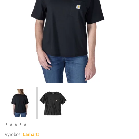
LIMITOVANÉ EDICE
RUKAVICE
Výrobce:
Carhartt