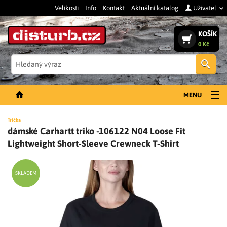
Velikosti
Info
Kontakt
Aktuální katalog
Uživatel
KOŠÍK
0 Kč
Vyh
MENU
NOVINKY
Trička
dámské Carhartt triko -106122 N04 Loose Fit
PÁNSKÉ OBLEČENÍ
Lightweight Short-Sleeve Crewneck T-Shirt
DÁMSKÉ OBLEČENÍ
DOPLŇKY
SKLADEM
PRACOVNÍ BOTY
SLEVY A VÝPRODEJ