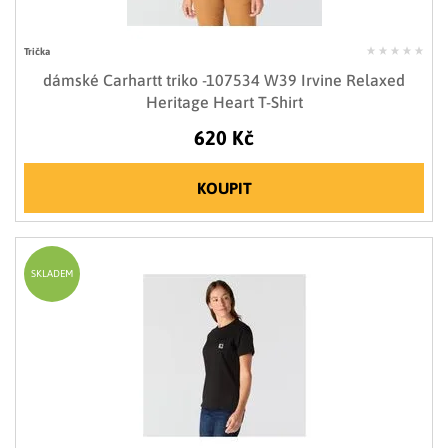
Trička
dámské Carhartt triko -107534 W39 Irvine Relaxed
Heritage Heart T-Shirt
620 Kč
KOUPIT
SKLADEM