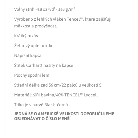
Volný střih -4,8 oz/yd² - 163 g/m²
Vyrobeno z lehkých vláken Tencel™, která zajišťují
měkkost a prodyšnost.
Krátký rukáv
Žebrový úplet u krku
Náprsní kapsa
Štítek Carhartt našitý na kapse
Plochý spodní lem
Střední délka zad 56 cm/22 palců u velikosti S
Materiál: 60% bavlna/40% TENCEL™ Lyocell
Triko je v barvě
Black
-černá .
JEDNÁ SE O AMERICKÉ VELIKOSTI DOPORUČUJEME
OBJEDNÁVAT O ČÍSLO MENŠÍ