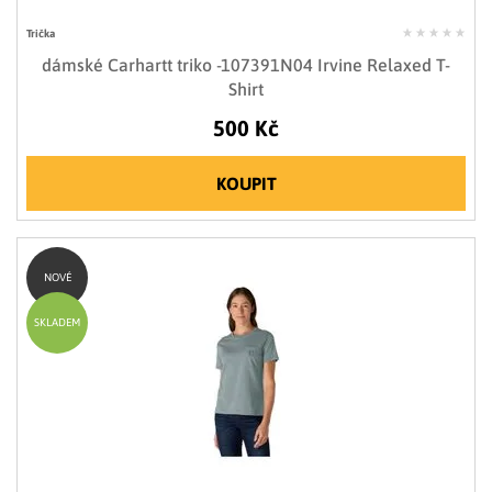
Trička
dámské Carhartt triko -107391N04 Irvine Relaxed T-
Shirt
500 Kč
KOUPIT
NOVÉ
SKLADEM