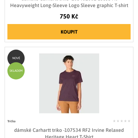
Heavyweight Long-Sleeve Logo Sleeve graphic T-shirt
750 Kč
KOUPIT
NOVÉ
SKLADEM
Trička
dámské Carhartt triko -107534 RF2 Irvine Relaxed
Heritage Heart T-Shirt