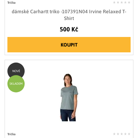
Trička
dámské Carhartt triko -107391N04 Irvine Relaxed T-
Shirt
500 Kč
KOUPIT
NOVÉ
SKLADEM
Trička