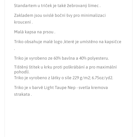
Standartem u triček je také žebrovaný límec .
Zakladem jsou svislé boční švy pro minimalizaci
kroucení .
Malá kapsa na prsou .
Triko obsahuje malé logo ,které je umístěno na kapsičce
.
Triko je vyrobeno ze 60% bavlna a 40% polyesteru.
Tištěný štítek u krku proti poškrábání a pro maximální
pohodlí.
Triko je vyrobeno z látky o síle 229 g/m2; 6.75oz/yd2.
Triko je v barvě Light Taupe Nep - svetla kremova
strakata .