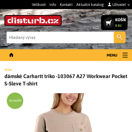
Velikosti
Info
Kontakt
Aktuální katalog
Uživatel
KOŠÍK
0 Kč
Vyh
MENU
NOVINKY
Trička
dámské Carhartt triko -103067 A27 Workwear Pocket
PÁNSKÉ OBLEČENÍ
S-Sleve T-shirt
DÁMSKÉ OBLEČENÍ
DOPLŇKY
SKLADEM
PRACOVNÍ BOTY
SLEVY A VÝPRODEJ