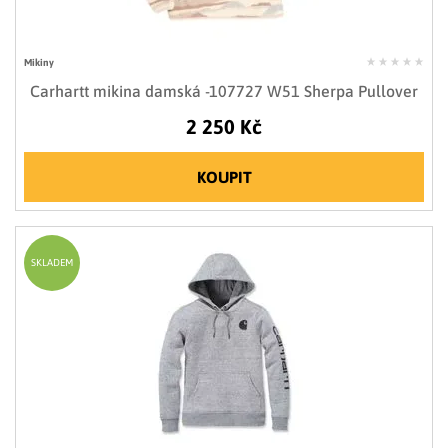
Mikiny
Carhartt mikina damská -107727 W51 Sherpa Pullover
2 250 Kč
KOUPIT
SKLADEM