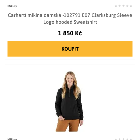
Mikiny
Carhartt mikina damská -102791 E07 Clarksburg Sleeve
Logo hooded Sweatshirt
1 850 Kč
KOUPIT
Mikiny