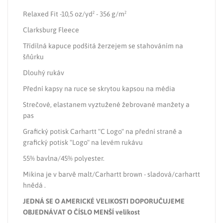
Relaxed Fit -10,5 oz/yd² - 356 g/m²
Clarksburg Fleece
Třídílná kapuce podšitá žerzejem se stahováním na
šňůrku
Dlouhý rukáv
Přední kapsy na ruce se skrytou kapsou na média
Strečové, elastanem vyztužené žebrované manžety a
pas
Grafický potisk Carhartt "C Logo" na přední straně a
grafický potisk "Logo" na levém rukávu
55% bavlna/45% polyester.
Mikina je v barvě malt/Carhartt brown - sladová/carhartt
hnědá .
JEDNÁ SE O AMERICKÉ VELIKOSTI DOPORUČUJEME
OBJEDNÁVAT O ČÍSLO MENŠÍ velikost