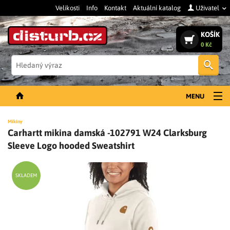
Velikosti
Info
Kontakt
Aktuální katalog
Uživatel
KOŠÍK
0 Kč
Vyh
MENU
NOVINKY
Mikiny
Carhartt mikina damská -102791 W24 Clarksburg
PÁNSKÉ OBLEČENÍ
Sleeve Logo hooded Sweatshirt
DÁMSKÉ OBLEČENÍ
DOPLŇKY
SKLADEM
PRACOVNÍ BOTY
SLEVY A VÝPRODEJ