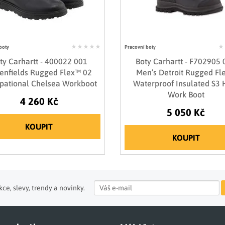
boty
Pracovní boty
ty Carhartt - 400022 001
Boty Carhartt - F702905
enfields Rugged Flex™ 02
Men’s Detroit Rugged Fl
pational Chelsea Workboot
Waterproof Insulated S3 
Work Boot
4 260 Kč
5 050 Kč
KOUPIT
KOUPIT
ce, slevy, trendy a novinky.