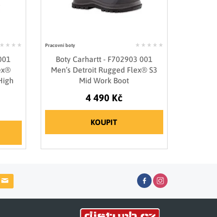
Pracovní boty
 001
Boty Carhartt - F702903 001
ex®
Men’s Detroit Rugged Flex® S3
High
Mid Work Boot
4 490 Kč
KOUPIT