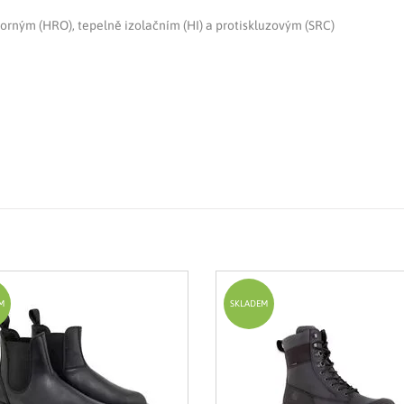
orným (HRO), tepelně izolačním (HI) a protiskluzovým (SRC)
M
SKLADEM