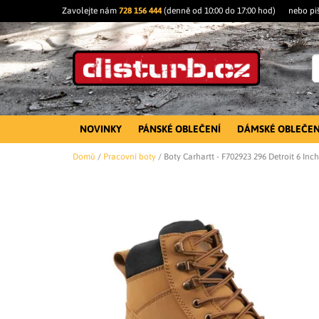
Zavolejte nám
728 156 444
(denně od 10:00 do 17:00 hod)
nebo pi
NOVINKY
PÁNSKÉ OBLEČENÍ
DÁMSKÉ OBLEČEN
Domů
/
Pracovní boty
/
Boty Carhartt - F702923 296 Detroit 6 In