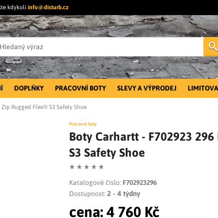
šte kdykoli
info@disturb.cz
Í
DOPLŇKY
PRACOVNÍ BOTY
SLEVY A VÝPRODEJ
LIMITOVA
ch Zip Rugged Flex® S3 Safety Shoe
Pracovní boty
Boty Carhartt - F702923 296 
S3 Safety Shoe
Katalogové číslo:
F702923296
2 - 4 týdny
Dostupnost:
cena:
4 760 Kč