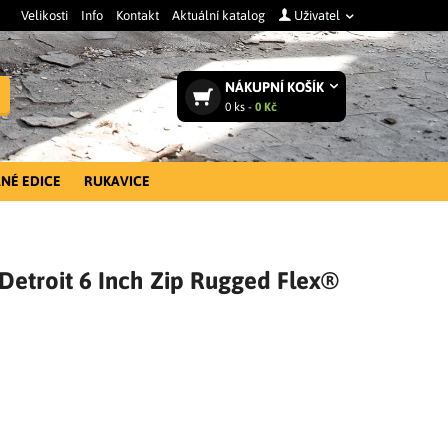
Velikosti
Info
Kontakt
Aktuální katalog
Uživatel
NÁKUPNÍ
KOŠÍK
Vyhledat
0
ks -
0 Kč
NÉ EDICE
RUKAVICE
Detroit 6 Inch Zip Rugged Flex®