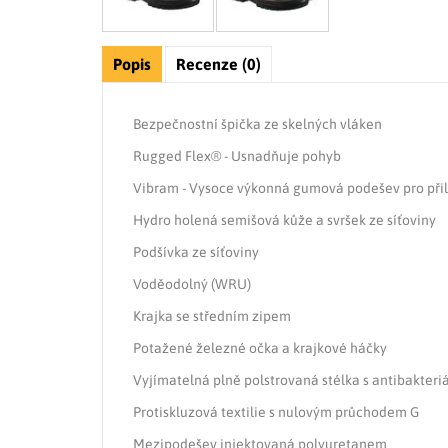
Popis
Recenze (0)
Bezpečnostní špička ze skelných vláken
Rugged Flex® - Usnadňuje pohyb
Vibram - Vysoce výkonná gumová podešev pro přilna
Hydro holená semišová kůže a svršek ze síťoviny
Podšívka ze síťoviny
Voděodolný (WRU)
Krajka se středním zipem
Potažené železné očka a krajkové háčky
Vyjímatelná plně polstrovaná stélka s antibakteri
Protiskluzová textilie s nulovým průchodem G
Mezipodešev injektovaná polyuretanem