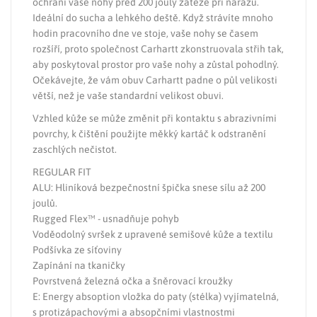
ochrání vaše nohy před 200 jouly zátěže při nárazu.
Ideální do sucha a lehkého deště. Když strávíte mnoho
hodin pracovního dne ve stoje, vaše nohy se časem
rozšíří, proto společnost Carhartt zkonstruovala střih tak,
aby poskytoval prostor pro vaše nohy a zůstal pohodlný.
Očekávejte, že vám obuv Carhartt padne o půl velikosti
větší, než je vaše standardní velikost obuvi.
Vzhled kůže se může změnit při kontaktu s abrazivními
povrchy, k čištění použijte měkký kartáč k odstranění
zaschlých nečistot.
REGULAR FIT
ALU: Hliníková bezpečnostní špička snese sílu až 200
joulů.
Rugged Flex™ - usnadňuje pohyb
Voděodolný svršek z upravené semišové kůže a textilu
Podšívka ze síťoviny
Zapínání na tkaničky
Povrstvená železná očka a šněrovací kroužky
E: Energy absoption vložka do paty (stélka) vyjímatelná,
s protizápachovými a absopčními vlastnostmi