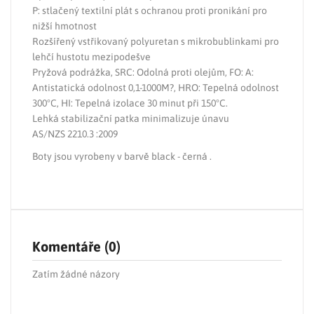
P: stlačený textilní plát s ochranou proti pronikání pro
nižší hmotnost
Rozšířený vstřikovaný polyuretan s mikrobublinkami pro
lehčí hustotu mezipodešve
Pryžová podrážka, SRC: Odolná proti olejům, FO: A:
Antistatická odolnost 0,1-1000M?, HRO: Tepelná odolnost
300°C, HI: Tepelná izolace 30 minut při 150°C.
Lehká stabilizační patka minimalizuje únavu
AS/NZS 2210.3 :2009
Boty jsou vyrobeny v barvě black - černá .
Komentáře (0)
Zatím žádné názory