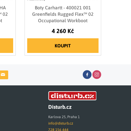
KHA
Boty Carhartt - 400021 001
™ 02
Greenfields Rugged Flex™ 02
t
Occupational Workboot
4 260 Kč
KOUPIT
Disturb.cz
Karlova 25, Praha 1
info@disturb.cz
728 156 444