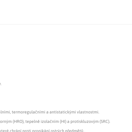
.
álními, termoregulačními a antistatickými vlastnostmi.
orným (HRO), tepelně izolačním (HI) a protiskluzovým (SRC).
které chrání proti pronikání ostrých předmětů .