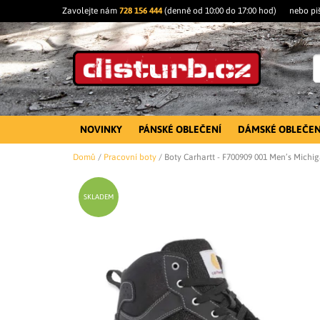
Zavolejte nám
728 156 444
(denně od 10:00 do 17:00 hod)
nebo pi
NOVINKY
PÁNSKÉ OBLEČENÍ
DÁMSKÉ OBLEČEN
Domů
/
Pracovní boty
/
Boty Carhartt - F700909 001 Men’s Michi
SKLADEM