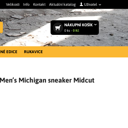
Velikosti
Info
Kontakt
Aktuální katalog
Uživatel
NÁKUPNÍ
KOŠÍK
Vyhledat
0
ks -
0 Kč
NÉ EDICE
RUKAVICE
 Men’s Michigan sneaker Midcut