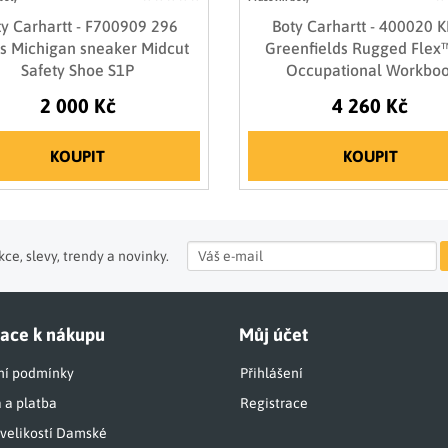
y Carhartt - F700909 296
Boty Carhartt - 400020 
s Michigan sneaker Midcut
Greenfields Rugged Flex
Safety Shoe S1P
Occupational Workboo
2 000 Kč
4 260 Kč
KOUPIT
KOUPIT
ce, slevy, trendy a novinky.
ace k nákupu
Můj účet
í podmínky
Přihlášení
 a platba
Registrace
 velikostí Damské