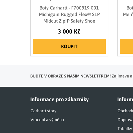
Boty Carhartt - F700919 001
Bot
MichiganI Rugged Flex® S1P
Men’
Midcut ZipIP Safety Shoe
3 000 Kč
KOUPIT
BUĎTE V OBRAZE S NAŠÍM NEWSLETTREM!
Zajímavé ak
Informace pro zákazníky
Inform
Carhartt story
Obchodn
Vrácení a výměna
Doprava
Tabulky