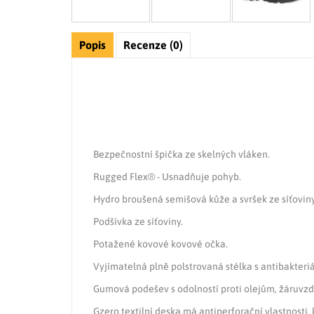
Popis
Recenze (0)
Bezpečnostní špička ze skelných vláken.
Rugged Flex® - Usnadňuje pohyb.
Hydro broušená semišová kůže a svršek ze síťoviny
Podšívka ze síťoviny.
Potažené kovové kovové očka.
Vyjímatelná plně polstrovaná stélka s antibakteri
Gumová podešev s odolností proti olejům, žáruvzd
Gzero textilní deska má antiperforační vlastnosti, 