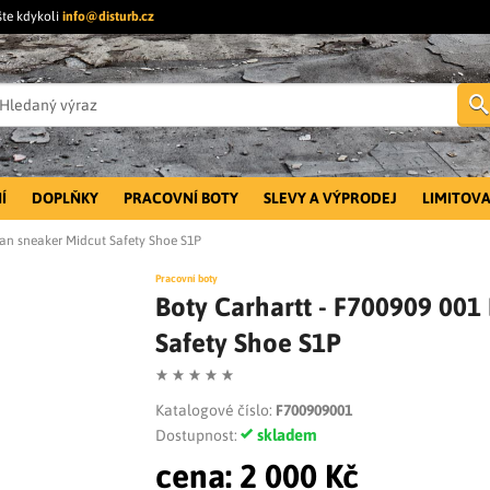
šte kdykoli
info@disturb.cz
Í
DOPLŇKY
PRACOVNÍ BOTY
SLEVY A VÝPRODEJ
LIMITOVA
gan sneaker Midcut Safety Shoe S1P
Pracovní boty
Boty Carhartt - F700909 001
Safety Shoe S1P
Katalogové číslo:
F700909001
skladem
Dostupnost:
cena:
2 000 Kč