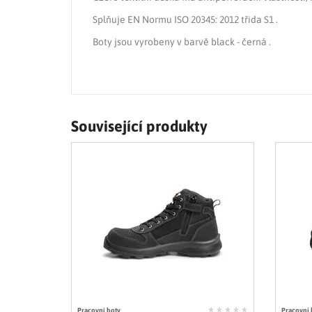
Splňuje EN Normu ISO 20345: 2012 třida S1 .
Boty jsou vyrobeny v barvě black - černá .
Související produkty
Pracovní boty
Pracovní 