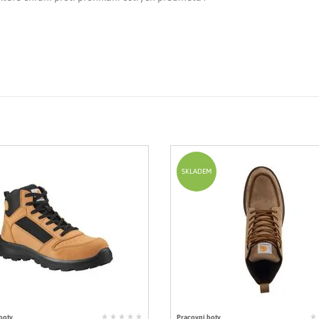
SKLADEM
boty
Pracovní boty