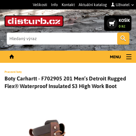
Velikosti
Info
Kontakt
Aktuální katalog
Uživatel
KOŠÍK
0 Kč
Vyh
MENU
NOVINKY
Pracovní boty
Boty Carhartt - F702905 201 Men’s Detroit Rugged
PÁNSKÉ OBLEČENÍ
Flex® Waterproof Insulated S3 High Work Boot
DÁMSKÉ OBLEČENÍ
DOPLŇKY
PRACOVNÍ BOTY
SLEVY A VÝPRODEJ