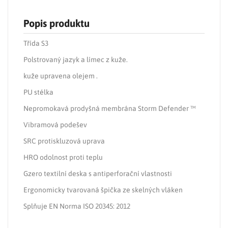
Popis produktu
Třída S3
Polstrovaný jazyk a límec z kuže.
kuže upravena olejem .
PU stélka
Nepromokavá prodyšná membrána Storm Defender ™
Vibramová podešev
SRC protiskluzová uprava
HRO odolnost proti teplu
Gzero textilní deska s antiperforační vlastnosti
Ergonomicky tvarovaná špička ze skelných vláken
Splňuje EN Norma ISO 20345: 2012