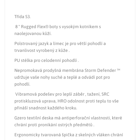
Třída S3.
8 " Rugged Flex® boty s vysokým kotníkem s
naolejovanou kůží.
Polstrovaný jazyk a límec je pro větší pohodlí a
trvanlivost vyrobený z kůže .
PU stélka pro celodenní pohodlí .
Nepromokavá prodyšná membrána Storm Defender ™
udržuje vaše nohy suché a teplé a odvádí pot pro
pohodlí.
Vibramová podešev pro lepší záběr , tažení, SRC
protiskluzová uprava, HRO odolnost proti teplu to vše
přináší snadnost každého kroku.
Gzero textilní deska má antiperforační vlastnosti, které
chrání proti pronikání ostrých předmětů .
Ergonomicky tvarovaná špička z skelných vláken chrání