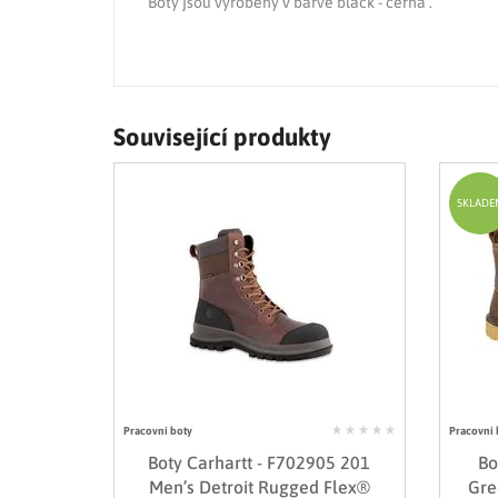
Boty jsou vyrobeny v barvě black - černá .
Související produkty
SKLADE
Pracovní boty
Pracovní 
Boty Carhartt - F702905 201
Bo
Men’s Detroit Rugged Flex®
Gre