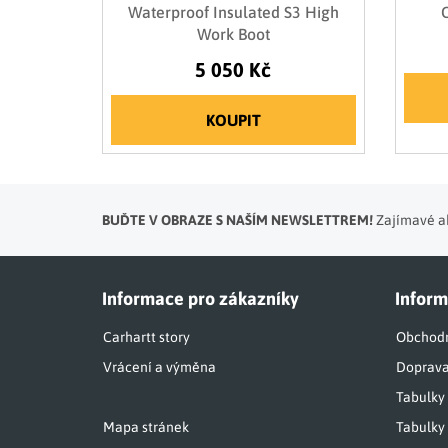
Waterproof Insulated S3 High
Work Boot
5 050 Kč
KOUPIT
BUĎTE V OBRAZE S NAŠÍM NEWSLETTREM!
Zajímavé ak
Informace pro zákazníky
Inform
Carhartt story
Obchodn
Vrácení a výměna
Doprava
Tabulky
Mapa stránek
Tabulky 