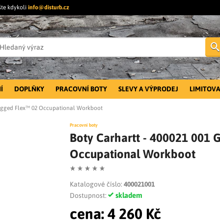
šte kdykoli
info@disturb.cz
Í
DOPLŇKY
PRACOVNÍ BOTY
SLEVY A VÝPRODEJ
LIMITOVA
 Rugged Flex™ 02 Occupational Workboot
Pracovní boty
Boty Carhartt - 400021 001 
Occupational Workboot
Katalogové číslo:
400021001
skladem
Dostupnost:
cena:
4 260 Kč