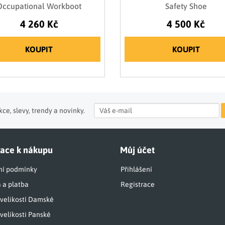
Occupational Workboot
Safety Shoe
4 260 Kč
4 500 Kč
KOUPIT
KOUPIT
ce, slevy, trendy a novinky.
ace k nákupu
Můj účet
í podmínky
Přihlášení
 a platba
Registrace
 velikostí Damské
velikosti Panské