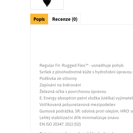
Popis
Recenze (0)
Regular Fit -Rugged Flex™ - usnadňuje pohyb
Svršek z plnohodnotné kůže s hydrofobní úpravou
Podšívka ze síťoviny
Zapínání na šněrování
Železná očka s povrchovou úpravou
E: Energy absoption patní vložka (stélka) vyjímat
Vstřikovaná polyuretanová mezipodešev
Gumová podrážka, SR: odolná proti olejům, HRO: odo
Lehký stabilizační dřík minimalizuje únavu
EN ISO 20347: 2022 (02)