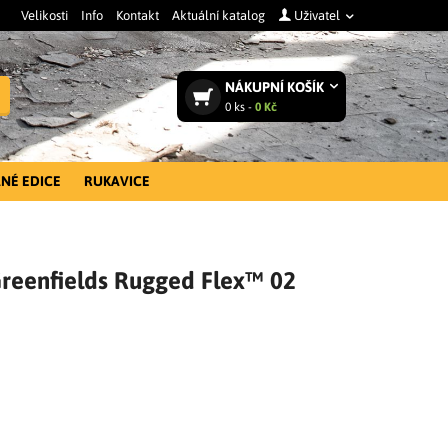
Velikosti
Info
Kontakt
Aktuální katalog
Uživatel
NÁKUPNÍ
KOŠÍK
Vyhledat
0
ks -
0 Kč
NÉ EDICE
RUKAVICE
Greenfields Rugged Flex™ 02