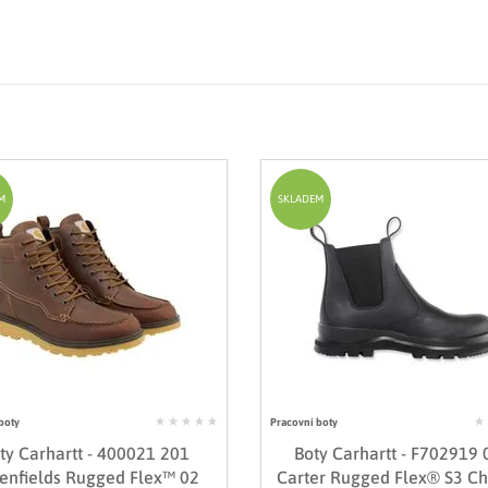
M
SKLADEM
boty
Pracovní boty
ty Carhartt - 400021 201
Boty Carhartt - F702919
enfields Rugged Flex™ 02
Carter Rugged Flex® S3 Ch