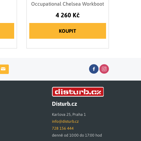
Occupational Chelsea Workboot
4 260 Kč
KOUPIT
Disturb.cz
Karlova 25, Praha 1
info@disturb.cz
728 156 444
denně od 10:00 do 17:00 hod