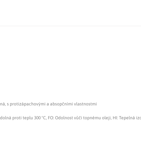
elná, s protizápachovými a absopčními vlastnostmi
lná proti teplu 300 °C, FO: Odolnost vůči topnému oleji, HI: Tepelná iz