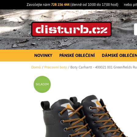
Zavolejte nám
728 156 444
(denně od 10:00 do 17:00 hod)
nebo pi
NOVINKY
PÁNSKÉ OBLEČENÍ
DÁMSKÉ OBLEČEN
Domů
/
Pracovní boty
/
Boty Carhartt - 400021 001 Greenfields
SKLADEM