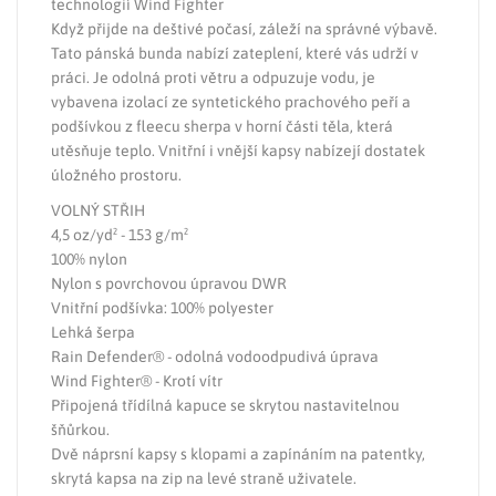
technologií Wind Fighter
Když přijde na deštivé počasí, záleží na správné výbavě.
Tato pánská bunda nabízí zateplení, které vás udrží v
práci. Je odolná proti větru a odpuzuje vodu, je
vybavena izolací ze syntetického prachového peří a
podšívkou z fleecu sherpa v horní části těla, která
utěsňuje teplo. Vnitřní i vnější kapsy nabízejí dostatek
úložného prostoru.
VOLNÝ STŘIH
4,5 oz/yd² - 153 g/m²
100% nylon
Nylon s povrchovou úpravou DWR
Vnitřní podšívka: 100% polyester
Lehká šerpa
Rain Defender® - odolná vodoodpudivá úprava
Wind Fighter® - Krotí vítr
Připojená třídílná kapuce se skrytou nastavitelnou
šňůrkou.
Dvě náprsní kapsy s klopami a zapínáním na patentky,
skrytá kapsa na zip na levé straně uživatele.