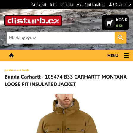
Velikosti
Info
Kontakt
Aktuální katalog
Uživatel
KOŠÍK
0 Kč
Vyh
MENU
NOVINKY
pánské zimní bundy
Bunda Carhartt - 105474 B33 CARHARTT MONTANA
PÁNSKÉ OBLEČENÍ
LOOSE FIT INSULATED JACKET
DÁMSKÉ OBLEČENÍ
DOPLŇKY
PRACOVNÍ BOTY
SLEVY A VÝPRODEJ