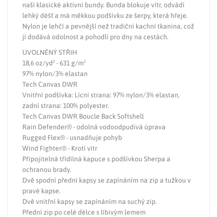
naší klasické aktivní bundy. Bunda blokuje vítr, odvádí
lehký déšť a má měkkou podšívku ze šerpy, která hřeje.
Nylon je lehčí a pevnější než tradiční kachní tkanina, což
jí dodává odolnost a pohodlí pro dny na cestách.
UVOLNĚNÝ STŘIH
18,6 oz/yd² - 631 g/m²
97% nylon/3% elastan
Tech Canvas DWR
Vnitřní podšívka: Lícní strana: 97% nylon/3% elastan,
zadní strana: 100% polyester.
Tech Canvas DWR Boucle Back Softshell
Rain Defender® - odolná vodoodpudivá úprava
Rugged Flex® - usnadňuje pohyb
Wind Fighter® - Krotí vítr
Připojitelná třídílná kapuce s podšívkou Sherpa a
ochranou brady.
Dvě spodní přední kapsy se zapínáním na zip a tužkou v
pravé kapse.
Dvě vnitřní kapsy se zapínáním na suchý zip.
Přední zip po celé délce s líbivým lemem