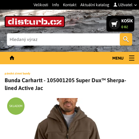
Velikosti
Info
Kontakt
Aktuální katalog
Uživatel
KOŠÍK
0 Kč
Vyh
MENU
NOVINKY
pánské zimní bundy
Bunda Carhartt - 105001205 Super Dux™ Sherpa-
PÁNSKÉ OBLEČENÍ
lined Active Jac
DÁMSKÉ OBLEČENÍ
DOPLŇKY
SKLADEM
PRACOVNÍ BOTY
SLEVY A VÝPRODEJ