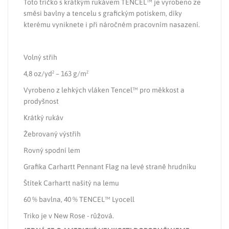
Toto tričko s krátkým rukávem TENCEL™ je vyrobeno ze
směsi bavlny a tencelu s grafickým potiskem, díky
kterému vyniknete i při náročném pracovním nasazení.
Volný střih
4,8 oz/yd² – 163 g/m²
Vyrobeno z lehkých vláken Tencel™ pro měkkost a
prodyšnost
Krátký rukáv
Žebrovaný výstřih
Rovný spodní lem
Grafika Carhartt Pennant Flag na levé straně hrudníku
Štítek Carhartt našitý na lemu
60 % bavlna, 40 % TENCEL™ Lyocell
Triko je v New Rose - růžová.