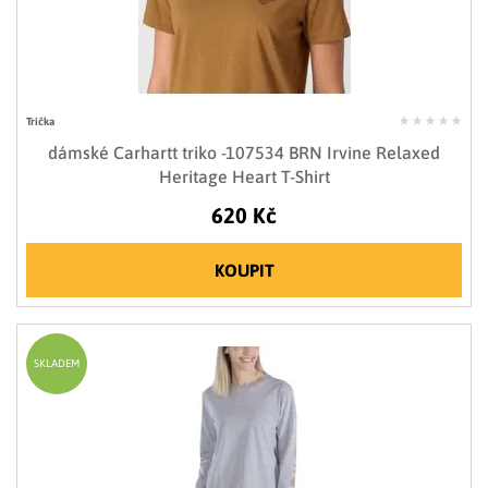
Trička
dámské Carhartt triko -107534 BRN Irvine Relaxed
Heritage Heart T-Shirt
620 Kč
KOUPIT
SKLADEM