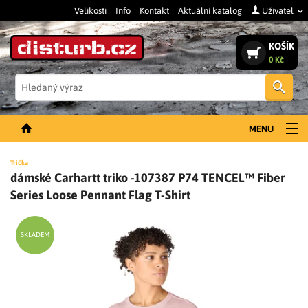
Velikosti
Info
Kontakt
Aktuální katalog
Uživatel
KOŠÍK
0 Kč
Vyh
MENU
NOVINKY
Trička
dámské Carhartt triko -107387 P74 TENCEL™ Fiber
PÁNSKÉ OBLEČENÍ
Series Loose Pennant Flag T-Shirt
DÁMSKÉ OBLEČENÍ
DOPLŇKY
SKLADEM
PRACOVNÍ BOTY
SLEVY A VÝPRODEJ