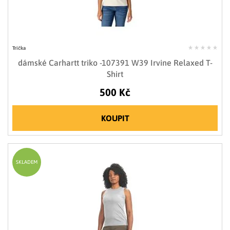
Trička
dámské Carhartt triko -107391 W39 Irvine Relaxed T-
Shirt
500 Kč
KOUPIT
SKLADEM