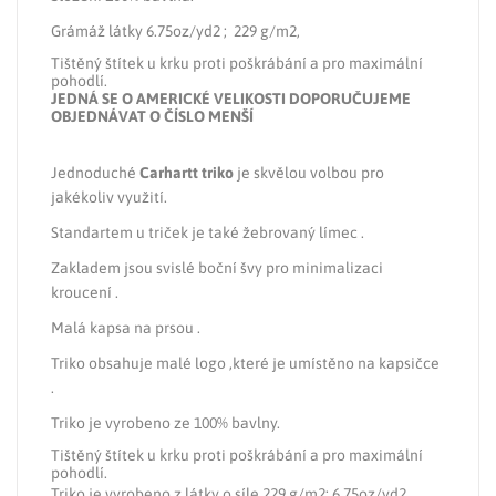
Grámáž látky 6.75oz/yd2 ; 229 g/m2,
Tištěný štítek u krku proti poškrábání a pro maximální
pohodlí.
JEDNÁ SE O AMERICKÉ VELIKOSTI DOPORUČUJEME
OBJEDNÁVAT O ČÍSLO MENŠÍ
Jednoduché
Carhartt triko
je skvělou volbou pro
jakékoliv využití.
Standartem u triček je také žebrovaný límec .
Zakladem jsou svislé boční švy pro minimalizaci
kroucení .
Malá kapsa na prsou .
Triko obsahuje malé logo ,které je umístěno na kapsičce
.
Triko je vyrobeno ze 100% bavlny.
Tištěný štítek u krku proti poškrábání a pro maximální
pohodlí.
Triko je vyrobeno z látky o síle 229 g/m2; 6.75oz/yd2.