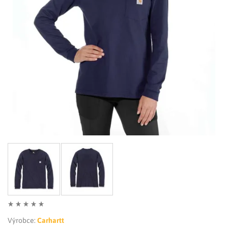
LIMITOVANÉ EDICE
RUKAVICE
Výrobce:
Carhartt