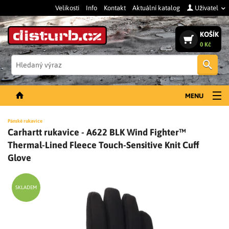
Velikosti
Info
Kontakt
Aktuální katalog
Uživatel
KOŠÍK
0 Kč
Vyh
MENU
NOVINKY
Pánské rukavice
Carhartt rukavice - A622 BLK Wind Fighter™
PÁNSKÉ OBLEČENÍ
Thermal-Lined Fleece Touch-Sensitive Knit Cuff
DÁMSKÉ OBLEČENÍ
Glove
DOPLŇKY
SKLADEM
PRACOVNÍ BOTY
SLEVY A VÝPRODEJ