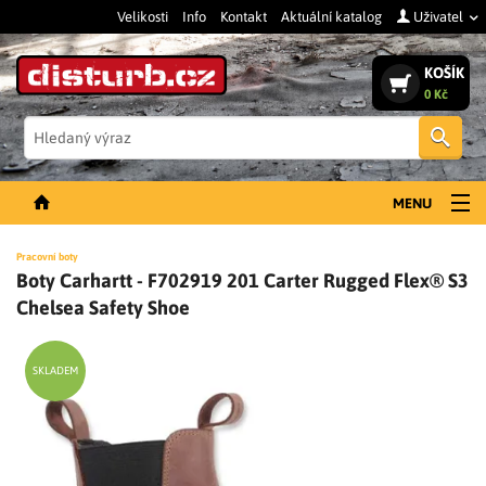
Velikosti
Info
Kontakt
Aktuální katalog
Uživatel
KOŠÍK
0 Kč
Vyh
MENU
NOVINKY
Pracovní boty
Boty Carhartt - F702919 201 Carter Rugged Flex® S3
PÁNSKÉ OBLEČENÍ
Chelsea Safety Shoe
DÁMSKÉ OBLEČENÍ
DOPLŇKY
SKLADEM
PRACOVNÍ BOTY
SLEVY A VÝPRODEJ