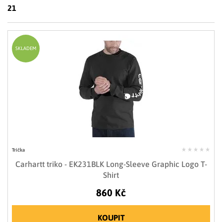
LIMITOVANÉ EDICE
21
RUKAVICE
SKLADEM
Trička
Carhartt triko - EK231BLK Long-Sleeve Graphic Logo T-
Shirt
860 Kč
KOUPIT