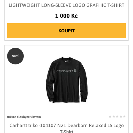
LIGHTWEIGHT LONG-SLEEVE LOGO GRAPHIC T-SHIRT
1 000 Kč
KOUPIT
NOVÉ
trička s dlouhým rukávem
Carhartt triko -104107 N21 Dearborn Relaxed LS Logo
T-Shirt