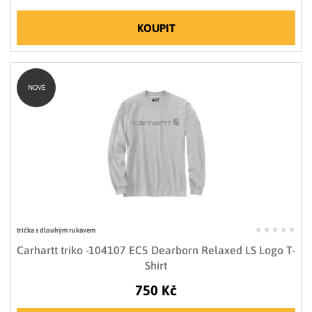
KOUPIT
NOVÉ
trička s dlouhým rukávem
Carhartt triko -104107 EC5 Dearborn Relaxed LS Logo T-
Shirt
750 Kč