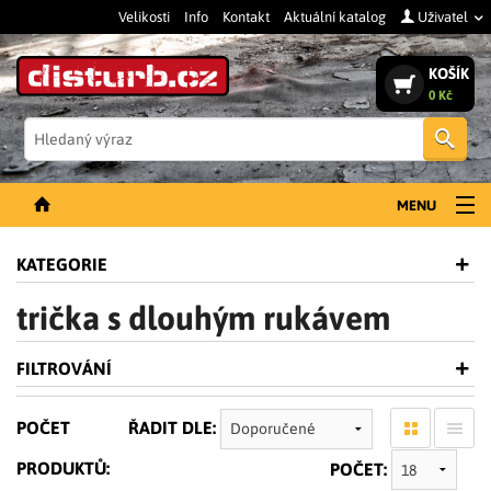
Velikosti
Info
Kontakt
Aktuální katalog
Uživatel
KOŠÍK
0 Kč
Vyh
MENU
NOVINKY
KATEGORIE
PÁNSKÉ OBLEČENÍ
trička s dlouhým rukávem
DÁMSKÉ OBLEČENÍ
FILTROVÁNÍ
DOPLŇKY
PRACOVNÍ BOTY
POČET
ŘADIT DLE:
SLEVY A VÝPRODEJ
PRODUKTŮ:
POČET: