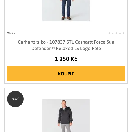
Trička
Carhartt triko - 107837 STL Carhartt Force Sun
Defender™ Relaxed LS Logo Polo
1 250 Kč
KOUPIT
NOVÉ