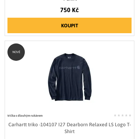
750 Kč
KOUPIT
NOVÉ
trička s dlouhým rukávem
Carhartt triko -104107 I27 Dearborn Relaxed LS Logo T-
Shirt