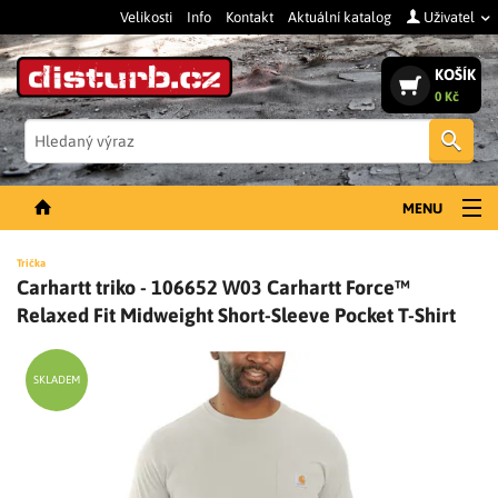
Velikosti
Info
Kontakt
Aktuální katalog
Uživatel
KOŠÍK
0 Kč
Vyh
MENU
NOVINKY
Trička
Carhartt triko - 106652 W03 Carhartt Force™
PÁNSKÉ OBLEČENÍ
Relaxed Fit Midweight Short-Sleeve Pocket T-Shirt
DÁMSKÉ OBLEČENÍ
DOPLŇKY
SKLADEM
PRACOVNÍ BOTY
SLEVY A VÝPRODEJ