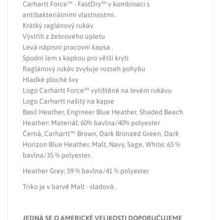
Carhartt Force™ - FastDry™ v kombinaci s
antibakteriálními vlastnostmi.
Krátký raglánový rukáv
Výstřih z žebrového úpletu
Levá náprsní pracovní kapsa .
Spodní lem s kapkou pro větší krytí
Raglánový rukáv zvyšuje rozsah pohybu
Hladké ploché švy
Logo Carhartt Force™ vytištěné na levém rukávu
Logo Carhartt našitý na kapse
Basil Heather, Engineer Blue Heather, Shaded Beach
Heather: Materiál: 60% bavlna/40% polyester
Černá, Carhartt™ Brown, Dark Bronzed Green, Dark
Horizon Blue Heather, Malt, Navy, Sage, White: 65 %
bavlna/35 % polyester.
Heather Grey: 59 % bavlna/41 % polyester
Triko je v barvě Malt - sladová .
JEDNÁ SE O AMERICKÉ VELIKOSTI DOPORUČUJEME