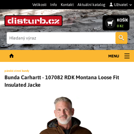
Velikosti
Info
Kontakt
Aktuální katalog
Uživatel
KOŠÍK
0 Kč
Vyh
MENU
NOVINKY
pánské zimní bundy
Bunda Carhartt - 107082 RDK Montana Loose Fit
PÁNSKÉ OBLEČENÍ
Insulated Jacke
DÁMSKÉ OBLEČENÍ
DOPLŇKY
PRACOVNÍ BOTY
SLEVY A VÝPRODEJ