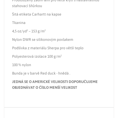
Prodloužený zadní lem pro větší krytí s nastavitelnou
stahovací šňůrkou
Šitá etiketa Carhartt na kapse
Tkanina
4,5 oz/yd² – 153 g/m²
Nylon DWR se silikonovým povlakem
Podšívka z materiálu Sherpa pro větší teplo
Polyesterová izolace 100 g/m²
100 % nylon
Bunda je v barvě Red duck - hnědá .
JEDNÁ SE O AMERICKÉ VELIKOSTI DOPORUČUJEME
OBJEDNÁVAT O ČÍSLO MENŠÍ VELIKOST