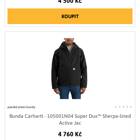
4 500 Kč
KOUPIT
pánské zimní bundy
Bunda Carhartt - 105001N04 Super Dux™ Sherpa-lined
Active Jac
4 760 Kč