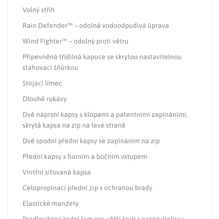
Volný střih
Rain Defender™ – odolná vodoodpudivá úprava
Wind Fighter™ – odolný proti větru
Připevněná třídílná kapuce se skrytou nastavitelnou
stahovací šňůrkou
Stojací límec
Dlouhé rukávy
Dvě náprsní kapsy s klopami a patentními zapínáními,
skrytá kapsa na zip na levé straně
Dvě spodní přední kapsy se zapínáním na zip
Přední kapsy s horním a bočním vstupem
Vnitřní síťovaná kapsa
Celopropínací přední zip s ochranou brady
Elastické manžety