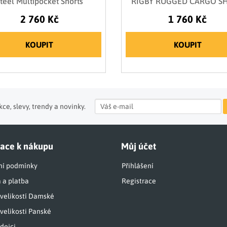
teel Multipocket Shorts
RIGBY RUGGED CARGO S
2 760 Kč
1 760 Kč
KOUPIT
KOUPIT
ce, slevy, trendy a novinky.
ace k nákupu
Můj účet
í podmínky
Přihlášení
 a platba
Registrace
 velikostí Damské
velikosti Panské
dejci