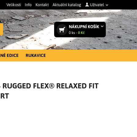
Velikosti
Info
Kontakt
Aktuální katalog
Uživatel
NÁKUPNÍ
KOŠÍK
Vyhledat
0
ks -
0 Kč
NÉ EDICE
RUKAVICE
04 RUGGED FLEX® RELAXED FIT
ORT