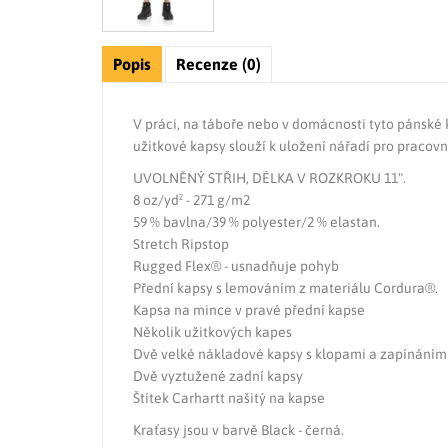
Popis
Recenze (0)
V práci, na táboře nebo v domácnosti tyto pánské 
užitkové kapsy slouží k uložení nářadí pro praco
UVOLNĚNÝ STŘIH, DÉLKA V ROZKROKU 11".
8 oz/yd² - 271 g/m2
59 % bavlna/39 % polyester/2 % elastan.
Stretch Ripstop
Rugged Flex® - usnadňuje pohyb
Přední kapsy s lemováním z materiálu Cordura®.
Kapsa na mince v pravé přední kapse
Několik užitkových kapes
Dvě velké nákladové kapsy s klopami a zapínáním
Dvě vyztužené zadní kapsy
Štítek Carhartt našitý na kapse
Kraťasy jsou v barvě Black - černá.