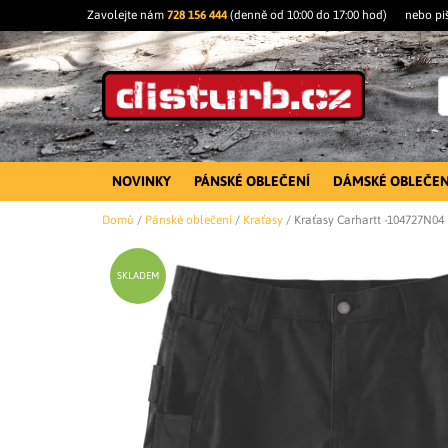
Zavolejte nám
728 156 444
(denně od 10:00 do 17:00 hod)
nebo pi
NOVINKY
PÁNSKÉ OBLEČENÍ
DÁMSKÉ OBLEČEN
Domů
/
Pánské oblečení
/
Kraťasy
/
Kraťasy Carhartt -104727
SKLADEM