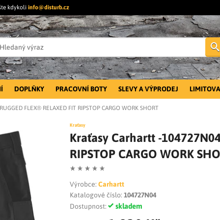
šte kdykoli
info@disturb.cz
Í
DOPLŇKY
PRACOVNÍ BOTY
SLEVY A VÝPRODEJ
LIMITOVA
N04 RUGGED FLEX® RELAXED FIT RIPSTOP CARGO WORK SHORT
Kraťasy
Kraťasy Carhartt -104727N
RIPSTOP CARGO WORK SH
Výrobce:
Carhartt
Katalogové číslo:
104727N04
skladem
Dostupnost: