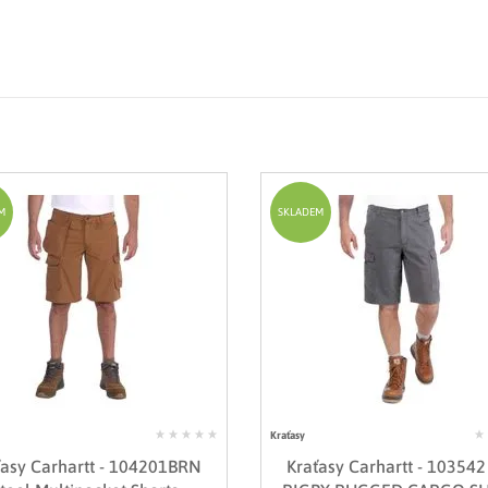
M
SKLADEM
Kraťasy
ťasy Carhartt - 104201BRN
Kraťasy Carhartt - 103542