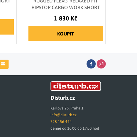
HORT
RUGGED FLEX® RELAXED FIT
RIPSTOP CARGO WORK SHORT
1 830 Kč
KOUPIT
Disturb.cz
Karlova 25, Praha 1
info@disturb.cz
728 156 444
denně od 10:00 do 17:00 hod