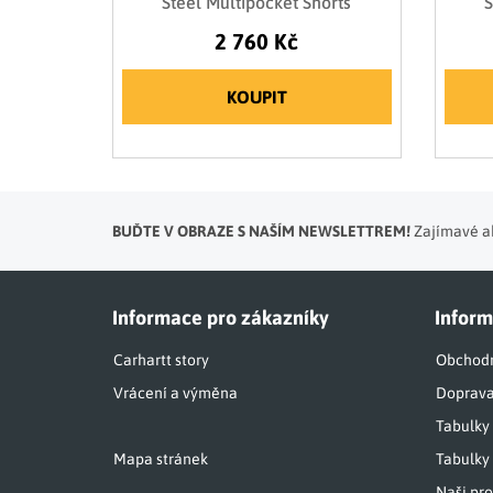
Steel Multipocket Shorts
S
2 760 Kč
KOUPIT
BUĎTE V OBRAZE S NAŠÍM NEWSLETTREM!
Zajímavé ak
Informace pro zákazníky
Inform
Carhartt story
Obchodn
Vrácení a výměna
Doprava
Tabulky
Mapa stránek
Tabulky 
Naši pro