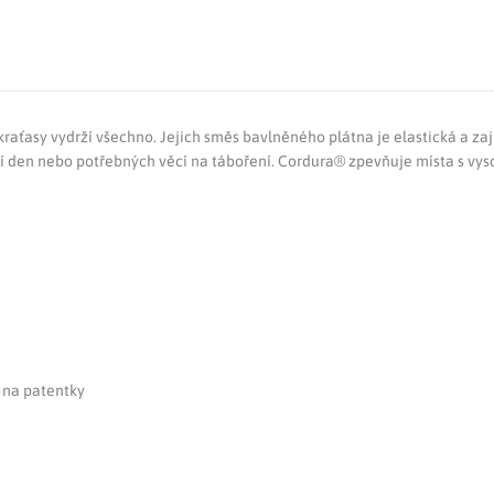
kraťasy vydrží všechno. Jejich směs bavlněného plátna je elastická a za
vní den nebo potřebných věcí na táboření. Cordura® zpevňuje místa s v
 na patentky