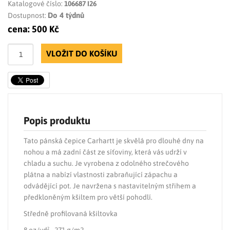
Katalogové číslo:
106687 I26
Do 4 týdnů
Dostupnost:
cena:
500 Kč
VLOŽIT DO KOŠÍKU
Popis produktu
Tato pánská čepice Carhartt je skvělá pro dlouhé dny na
nohou a má zadní část ze síťoviny, která vás udrží v
chladu a suchu. Je vyrobena z odolného strečového
plátna a nabízí vlastnosti zabraňující zápachu a
odvádějící pot. Je navržena s nastavitelným střihem a
předkloněným kšiltem pro větší pohodlí.
Středně profilovaná kšiltovka