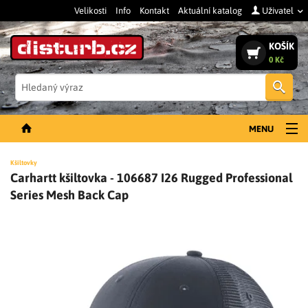
Velikosti
Info
Kontakt
Aktuální katalog
Uživatel
KOŠÍK
0 Kč
Vyh
MENU
NOVINKY
Kšiltovky
Carhartt kšiltovka - 106687 I26 Rugged Professional
PÁNSKÉ OBLEČENÍ
Series Mesh Back Cap
DÁMSKÉ OBLEČENÍ
DOPLŇKY
PRACOVNÍ BOTY
SLEVY A VÝPRODEJ