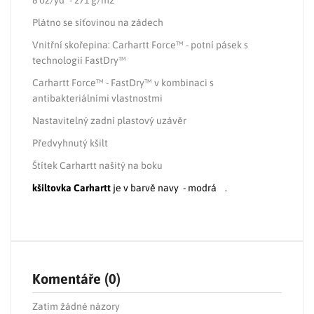
8 oz/yd² - 271 g/m2
Plátno se síťovinou na zádech
Vnitřní skořepina: Carhartt Force™ - potní pásek s
technologií FastDry™
Carhartt Force™ - FastDry™ v kombinaci s
antibakteriálními vlastnostmi
Nastavitelný zadní plastový uzávěr
Předvyhnutý kšilt
Štítek Carhartt našitý na boku
kšiltovka Carhartt
je v barvě navy - modrá .
Komentáře (0)
Zatím žádné názory