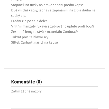
Stojánek na tužky na pravé spodní přední kapse
Dvě vnitřní kapsy, jedna se zapínáním na zip a druhá na
suchý zip.
Přední zip po celé délce
Vnitřní manžety rukávů z žebrového úpletu proti bouři
Zesílené lemy rukávů z materiálu Cordura®.
Třikrát prošité hlavní švy
Štítek Carhartt našitý na kapse
Komentáře (0)
Zatím žádné názory