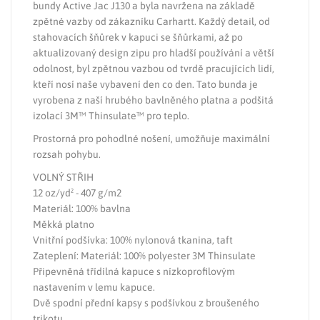
bundy Active Jac J130 a byla navržena na základě
zpětné vazby od zákazníku Carhartt. Každý detail, od
stahovacích šňůrek v kapuci se šňůrkami, až po
aktualizovaný design zipu pro hladší používání a větší
odolnost, byl zpětnou vazbou od tvrdě pracujících lidí,
kteří nosí naše vybavení den co den. Tato bunda je
vyrobena z naší hrubého bavlněného platna a podšitá
izolací 3M™ Thinsulate™ pro teplo.
Prostorná pro pohodlné nošení, umožňuje maximální
rozsah pohybu.
VOLNÝ STŘIH
12 oz/yd² - 407 g/m2
Materiál: 100% bavlna
Měkká platno
Vnitřní podšívka: 100% nylonová tkanina, taft
Zateplení: Materiál: 100% polyester 3M Thinsulate
Připevněná třídílná kapuce s nízkoprofilovým
nastavením v lemu kapuce.
Dvě spodní přední kapsy s podšívkou z broušeného
trikotu.