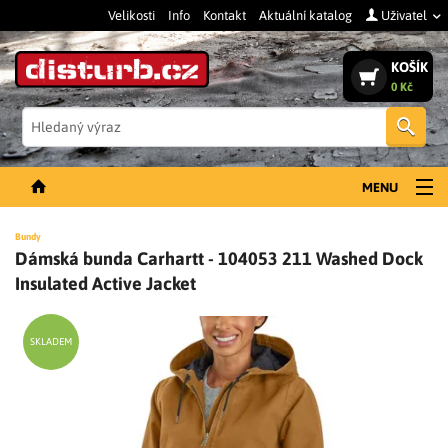
Velikosti
Info
Kontakt
Aktuální katalog
Uživatel
KOŠÍK
0 Kč
Vyh
MENU
NOVINKY
Bundy
Dámská bunda Carhartt - 104053 211 Washed Dock
PÁNSKÉ OBLEČENÍ
Insulated Active Jacket
DÁMSKÉ OBLEČENÍ
DOPLŇKY
SKLADEM
PRACOVNÍ BOTY
SLEVY A VÝPRODEJ