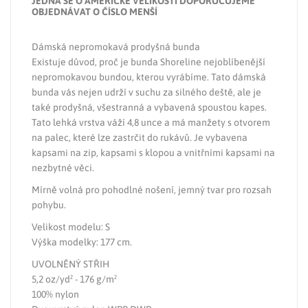
JEDNÁ SE O AMERICKÉ VELIKOSTI DOPORUČUJEME
OBJEDNÁVAT O ČÍSLO MENŠÍ
Dámská nepromokavá prodyšná bunda
Existuje důvod, proč je bunda Shoreline nejoblíbenější
nepromokavou bundou, kterou vyrábíme. Tato dámská
bunda vás nejen udrží v suchu za silného deště, ale je
také prodyšná, všestranná a vybavená spoustou kapes.
Tato lehká vrstva váží 4,8 unce a má manžety s otvorem
na palec, které lze zastrčit do rukávů. Je vybavena
kapsami na zip, kapsami s klopou a vnitřními kapsami na
nezbytné věci.
Mírně volná pro pohodlné nošení, jemný tvar pro rozsah
pohybu.
Velikost modelu: S
Výška modelky: 177 cm.
UVOLNĚNÝ STŘIH
5,2 oz/yd² - 176 g/m²
100% nylon