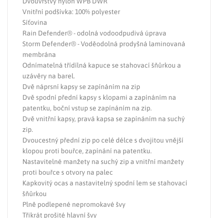
Dvouvrstvý nylon WPB DWR
Vnitřní podšívka: 100% polyester
Síťovina
Rain Defender® - odolná vodoodpudivá úprava
Storm Defender® - Voděodolná prodyšná laminovaná
membrána
Odnímatelná třídílná kapuce se stahovací šňůrkou a
uzávěry na barel.
Dvě náprsní kapsy se zapínáním na zip
Dvě spodní přední kapsy s klopami a zapínáním na
patentku, boční vstup se zapínáním na zip.
Dvě vnitřní kapsy, pravá kapsa se zapínáním na suchý
zip.
Dvoucestný přední zip po celé délce s dvojitou vnější
klopou proti bouřce, zapínání na patentku.
Nastavitelné manžety na suchý zip a vnitřní manžety
proti bouřce s otvory na palec
Kapkovitý ocas a nastavitelný spodní lem se stahovací
šňůrkou
Plně podlepené nepromokavé švy
Třikrát prošité hlavní švy