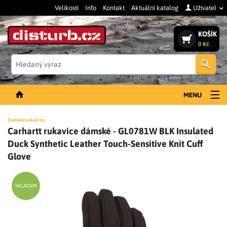
Velikosti
Info
Kontakt
Aktuální katalog
Uživatel
KOŠÍK
0 Kč
Vyh
MENU
NOVINKY
Damske rukavice
Carhartt rukavice dámské - GL0781W BLK Insulated
PÁNSKÉ OBLEČENÍ
Duck Synthetic Leather Touch-Sensitive Knit Cuff
DÁMSKÉ OBLEČENÍ
Glove
DOPLŇKY
SKLADEM
PRACOVNÍ BOTY
SLEVY A VÝPRODEJ