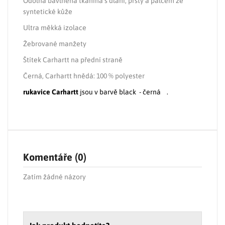
Odolná bavlněná tkanina s dlaní, prsty a palcem ze
syntetické kůže
Ultra měkká izolace
Žebrované manžety
Štítek Carhartt na přední straně
Černá, Carhartt hnědá: 100 % polyester
rukavice Carhartt
jsou v barvě black - černá .
Komentáře (0)
Zatím žádné názory