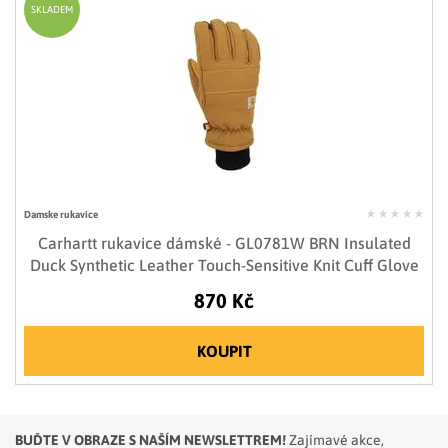
SKLADEM
Damske rukavice
Carhartt rukavice dámské - GL0781W BRN Insulated
Duck Synthetic Leather Touch-Sensitive Knit Cuff Glove
870 Kč
KOUPIT
BUĎTE V OBRAZE S NAŠÍM NEWSLETTREM!
Zajímavé akce,