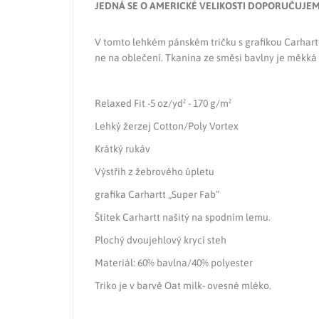
JEDNÁ SE O AMERICKÉ VELIKOSTI DOPORUČUJEM
V tomto lehkém pánském tričku s grafikou Carhartt
ne na oblečení. Tkanina ze směsi bavlny je měkká
Relaxed Fit -5 oz/yd² - 170 g/m²
Lehký žerzej Cotton/Poly Vortex
Krátký rukáv
Výstřih z žebrového úpletu
grafika Carhartt „Super Fab“
Štítek Carhartt našitý na spodním lemu.
Plochý dvoujehlový krycí steh
Materiál: 60% bavlna/40% polyester
Triko je v barvě
Oat milk
- ovesné mléko.