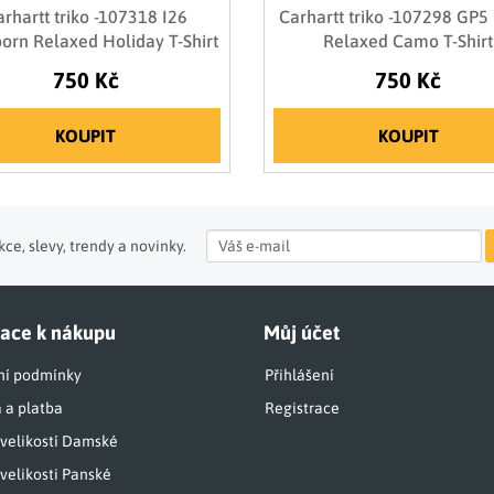
rhartt triko -107318 I26
Carhartt triko -107298 GP5 
orn Relaxed Holiday T-Shirt
Relaxed Camo T-Shirt
750 Kč
750 Kč
KOUPIT
KOUPIT
ce, slevy, trendy a novinky.
ace k nákupu
Můj účet
í podmínky
Přihlášení
 a platba
Registrace
 velikostí Damské
velikosti Panské