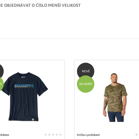
E OBJEDNÁVAT O ČÍSLO MENŠÍ VELIKOST
NOVÉ
M
SKLADEM
otiskem
trička s potiskem