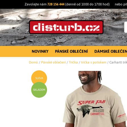
Zavolejte nám
728 156 444
(denně od 10:00 do 17:00 hod)
nebo pi
NOVINKY
PÁNSKÉ OBLEČENÍ
DÁMSKÉ OBLEČEN
Domů
/
Pánské oblečení
/
Trička
/
trička s potiskem
/
Carhartt tr
SLEVA
SKLADEM