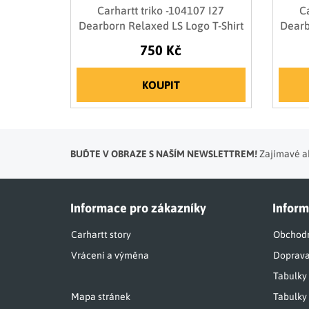
Carhartt triko -104107 I27
Ca
Dearborn Relaxed LS Logo T-Shirt
Dearb
750 Kč
KOUPIT
BUĎTE V OBRAZE S NAŠÍM NEWSLETTREM!
Zajímavé ak
Informace pro zákazníky
Inform
Carhartt story
Obchodn
Vrácení a výměna
Doprava
Tabulky
Mapa stránek
Tabulky 