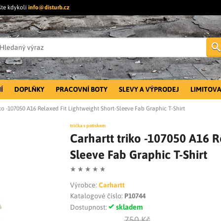
šte kdykoli
info@disturb.cz
Í
DOPLŇKY
PRACOVNÍ BOTY
SLEVY A VÝPRODEJ
LIMITOVA
iko -107050 A16 Relaxed Fit Lightweight Short-Sleeve Fab Graphic T-Shirt
trička s potiskem
Carhartt triko -107050 A16 R
Sleeve Fab Graphic T-Shirt
Výrobce:
Carhartt
Katalogové číslo:
P10744
skladem
Dostupnost:
750 Kč