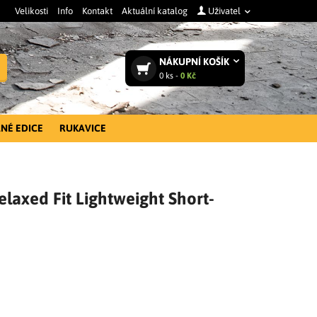
Velikosti
Info
Kontakt
Aktuální katalog
Uživatel
NÁKUPNÍ
KOŠÍK
Vyhledat
0
ks -
0 Kč
NÉ EDICE
RUKAVICE
elaxed Fit Lightweight Short-