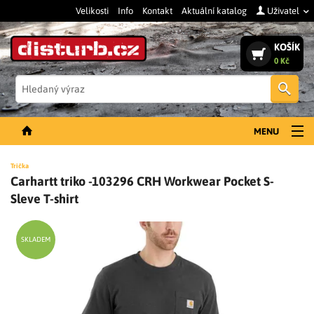
Velikosti
Info
Kontakt
Aktuální katalog
Uživatel
KOŠÍK
0 Kč
Vyh
MENU
NOVINKY
Trička
Carhartt triko -103296 CRH Workwear Pocket S-
PÁNSKÉ OBLEČENÍ
Sleve T-shirt
DÁMSKÉ OBLEČENÍ
DOPLŇKY
SKLADEM
PRACOVNÍ BOTY
SLEVY A VÝPRODEJ