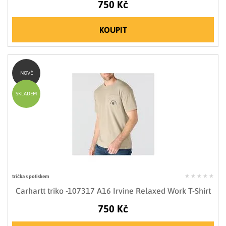
750 Kč
KOUPIT
NOVÉ
SKLADEM
trička s potiskem
Carhartt triko -107317 A16 Irvine Relaxed Work T-Shirt
750 Kč