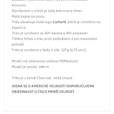
kroucení .
Standartem u triček je také žebrovaný límec .
Malá kapsa na prsou .
Triko obsahuje malé logo
Carhartt
,které je umístěno na
kapsičce .
Triko je vyrobeno ze 60% bavlna a 40% polyester.
Tištěný štítek u krku proti poškrábání a pro maximální
pohodlí.
Triko je vyrobeno z látky o síle 229 g (6,75 uncí).
Model má oblečenou velikost M(Medium)
Model je vysoký: 186cm
Triko je v barvě Charcoal - šedá tmavá .
JEDNÁ SE O AMERICKÉ VELIKOSTI DOPORUČUJEME
OBJEDNÁVAT O ČÍSLO MENŠÍ VELIKOST