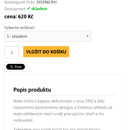
Katalogové číslo:
103296CRH
skladem
Dostupnost:
cena:
620 Kč
Vyberte velikost:
VLOŽIT DO KOŠÍKU
Popis produktu
Naše tričko s kapsou debutovalo v roce 1992 a díky
robustnímu bavlněnému designu a čistému vzhledu se
stalo oblíbeným mezi tvrdě pracujícími, kteří si ho
vyzkoušeli .
Zakladem jsou svislé boční švy pro minimalizaci