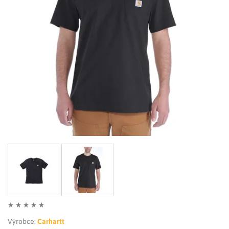
LIMITOVANÉ EDICE
RUKAVICE
Výrobce:
Carhartt