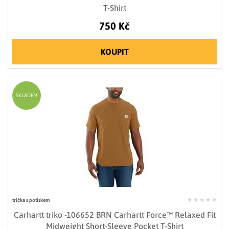
T-Shirt
750 Kč
KOUPIT
SKLADEM
trička s potiskem
Carhartt triko -106652 BRN Carhartt Force™ Relaxed Fit
Midweight Short-Sleeve Pocket T-Shirt