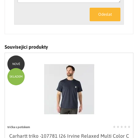
Odeslat
Související produkty
NOVÉ
SKLADEM
trička s potiskem
Carhartt triko -107781 I26 Irvine Relaxed Multi Color C