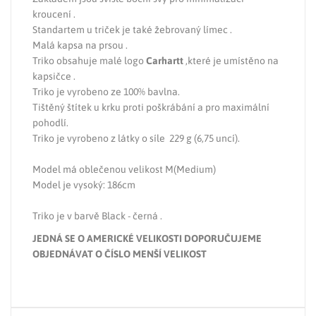
kroucení .
Standartem u triček je také žebrovaný límec .
Malá kapsa na prsou .
Triko obsahuje malé logo
Carhartt
,které je umístěno na
kapsičce .
Triko je vyrobeno ze 100% bavlna.
Tištěný štítek u krku proti poškrábání a pro maximální
pohodlí.
Triko je vyrobeno z látky o síle 229 g (6,75 uncí).
Model má oblečenou velikost M(Medium)
Model je vysoký: 186cm
Triko je v barvě Black - černá .
JEDNÁ SE O AMERICKÉ VELIKOSTI DOPORUČUJEME
OBJEDNÁVAT O ČÍSLO MENŠÍ VELIKOST