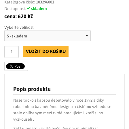
Katalogové číslo:
103296001
skladem
Dostupnost:
cena:
620 Kč
Vyberte velikost:
VLOŽIT DO KOŠÍKU
Popis produktu
Naše tričko s kapsou debutovalo v roce 1992 a díky
robustnímu bavlněnému designu a čistému vzhledu se
stalo oblíbeným mezi tvrdě pracujícími, kteří si ho
vyzkoušeli .
Zakladem jsou svislé boční švy pro minimalizaci