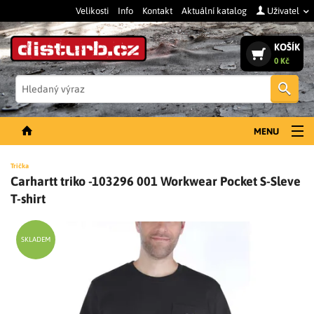
Velikosti
Info
Kontakt
Aktuální katalog
Uživatel
KOŠÍK
0 Kč
Vyh
MENU
NOVINKY
Trička
Carhartt triko -103296 001 Workwear Pocket S-Sleve
PÁNSKÉ OBLEČENÍ
T-shirt
DÁMSKÉ OBLEČENÍ
DOPLŇKY
SKLADEM
PRACOVNÍ BOTY
SLEVY A VÝPRODEJ