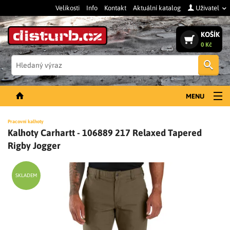
Velikosti
Info
Kontakt
Aktuální katalog
Uživatel
KOŠÍK
0 Kč
Vyh
MENU
NOVINKY
Pracovní kalhoty
Kalhoty Carhartt - 106889 217 Relaxed Tapered
PÁNSKÉ OBLEČENÍ
Rigby Jogger
DÁMSKÉ OBLEČENÍ
DOPLŇKY
SKLADEM
PRACOVNÍ BOTY
SLEVY A VÝPRODEJ