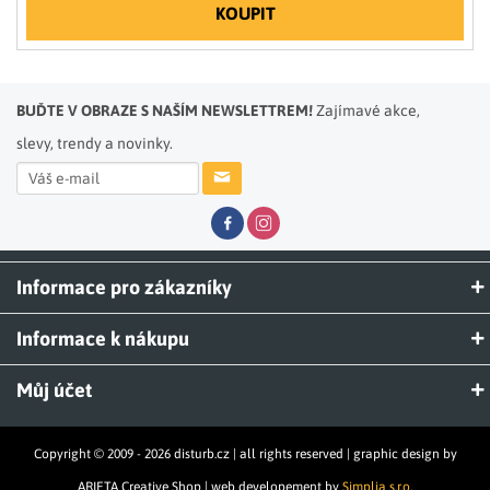
KOUPIT
BUĎTE V OBRAZE S NAŠÍM NEWSLETTREM!
Zajímavé akce,
slevy, trendy a novinky.
Informace pro zákazníky
Informace k nákupu
Můj účet
Copyright © 2009 - 2026 disturb.cz | all rights reserved | graphic design by
ARIETA Creative Shop | web developement by
Simplia s.r.o.