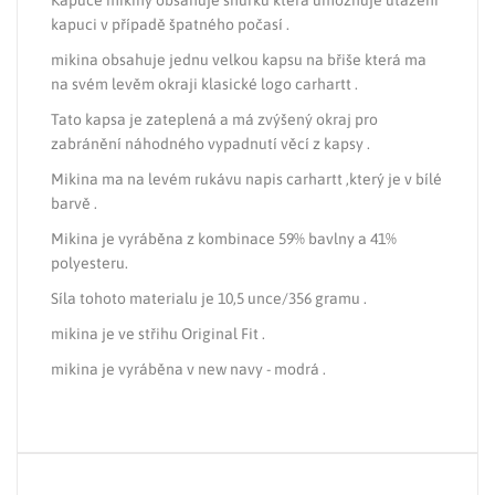
Kapuce mikiny obsahuje snůrku která umožnuje utažení
kapuci v případě špatného počasí .
mikina obsahuje jednu velkou kapsu na břiše která ma
na svém levěm okraji klasické logo carhartt .
Tato kapsa je zateplená a má zvýšený okraj pro
zabránění náhodného vypadnutí věcí z kapsy .
Mikina ma na levém rukávu napis carhartt ,který je v bílé
barvě .
Mikina je vyráběna z kombinace 59% bavlny a 41%
polyesteru.
Síla tohoto materialu je 10,5 unce/356 gramu .
mikina je ve střihu Original Fit .
mikina je vyráběna v new navy - modrá .