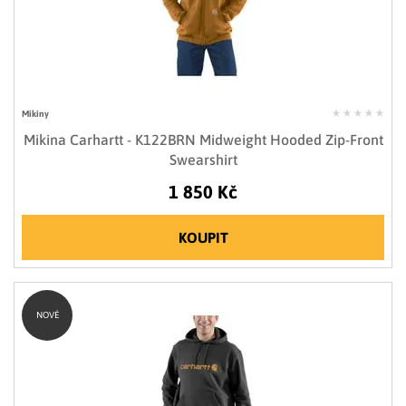
Mikiny
Mikina Carhartt - K122BRN Midweight Hooded Zip-Front
Swearshirt
1 850 Kč
KOUPIT
NOVÉ