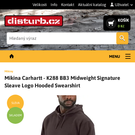
Velikosti
Info
Kontakt
Aktuální katalog
Uživatel
KOŠÍK
0 Kč
Vyh
MENU
NOVINKY
Mikiny
Mikina Carhartt - K288 BB3 Midweight Signature
PÁNSKÉ OBLEČENÍ
Sleave Logo Hooded Swearshirt
DÁMSKÉ OBLEČENÍ
DOPLŇKY
SLEVA
PRACOVNÍ BOTY
SKLADEM
SLEVY A VÝPRODEJ