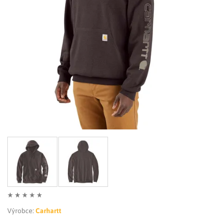
LIMITOVANÉ EDICE
RUKAVICE
Výrobce:
Carhartt