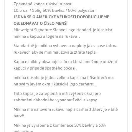
Zpevněné konce rukávů a pasu
10.5 oz, / 356g 50% bavlna / 50% polyester
JEDNÁ SE O AMERICKÉ VELIKOSTI DOPORUČUJEME
OBJEDNÁVAT O ČÍSLO MENŠÍ
Midweight Signature Sleave Logo Hooded je klasická
mikina s kapucí a logem na rukávu .
Standartně je mikina vybavena naplety jak v pase tak na
rukávech aby se minimalizovala ztráta tepla .
Kapuce mikiny obsahuje snůrku která umožnuje utažení
kapuci v případě špatného počasí .
mikina obsahuje jednu velkou kapsu na břiše která ma
na svém levěm okraji klasické logo carhartt .
Tato kapsa je zateplená a má zvýšený okraj pro
zabránění náhodného vypadnutí věcí z kapsy .
Mikina ma na levém rukávu napis carhartt ,který je v bílé
barvě .
Mikina je vyráběna z kombinace 50% bavlny a 50%
polyesteru.