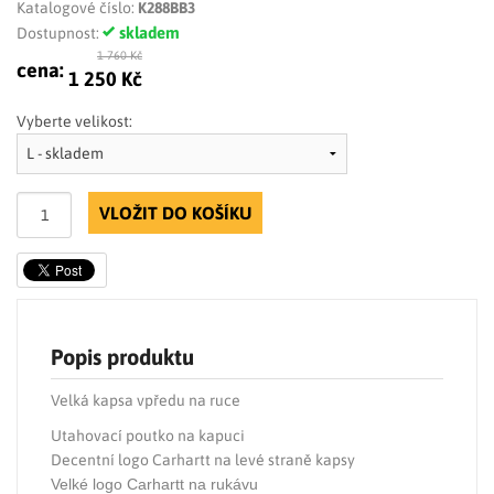
Katalogové číslo:
K288BB3
skladem
Dostupnost:
1 760 Kč
cena:
1 250 Kč
Vyberte velikost:
VLOŽIT DO KOŠÍKU
Popis produktu
Velká kapsa vpředu na ruce
Utahovací poutko na kapuci
Decentní logo Carhartt na levé straně kapsy
Velké logo Carhartt na rukávu