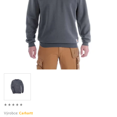
LIMITOVANÉ EDICE
RUKAVICE
Výrobce:
Carhartt