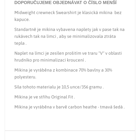
DOPORUČUJEME OBJEDNÁVAT O ČÍSLO MENŠÍ
Midweight crewneck Swearshirt je klasická mikina bez
kapuce.
Standartně je mikina vybavena naplety jak v pase tak na
rukávech tak na limci , aby se minimalizovala ztráta
tepla .
Naplet na límci je zesílen prošitím ve traru "V" v oblasti
hrudníko pro minimalizaci kroucení .
Mikina je vyráběna z kombinace 70% bavlny a 30%
polyesteru.
Síla tohoto materialu je 10,5 unce/356 gramu .
Mikina je ve střihu Original Fit .
Mikina je vyráběna v barvě carbon heathe - tmavá šedá .