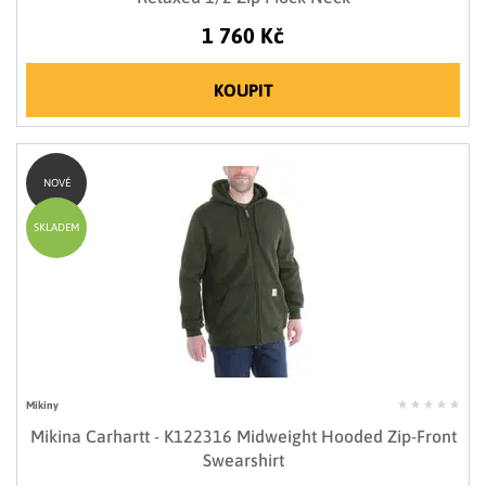
1 760 Kč
KOUPIT
NOVÉ
SKLADEM
Mikiny
Mikina Carhartt - K122316 Midweight Hooded Zip-Front
Swearshirt