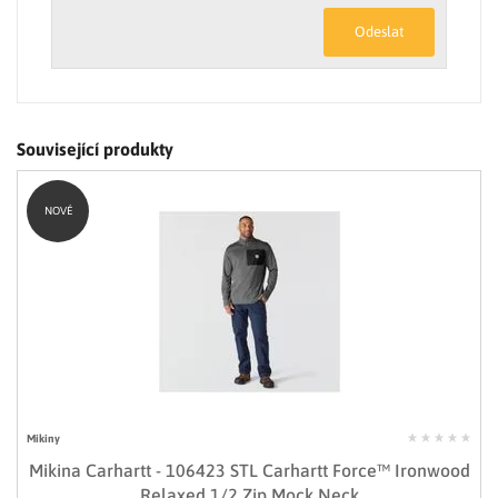
Odeslat
Související produkty
NOVÉ
Mikiny
Mikina Carhartt - 106423 STL Carhartt Force™ Ironwood
Relaxed 1/2 Zip Mock Neck