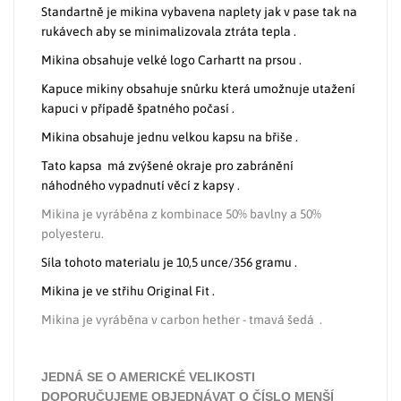
Standartně je mikina vybavena naplety jak v pase tak na
rukávech aby se minimalizovala ztráta tepla .
Mikina obsahuje velké logo Carhartt na prsou .
Kapuce mikiny obsahuje snůrku která umožnuje utažení
kapuci v případě špatného počasí .
Mikina obsahuje jednu velkou kapsu na břiše .
Tato kapsa má zvýšené okraje pro zabránění
náhodného vypadnutí věcí z kapsy .
Mikina je vyráběna z kombinace 50% bavlny a 50%
polyesteru.
Síla tohoto materialu je 10,5 unce/356 gramu .
Mikina je ve střihu Original Fit .
Mikina je vyráběna v carbon hether - tmavá šedá .
JEDNÁ SE O AMERICKÉ VELIKOSTI
DOPORUČUJEME OBJEDNÁVAT O ČÍSLO MENŠÍ