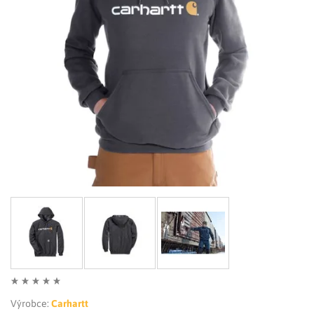
LIMITOVANÉ EDICE
RUKAVICE
Výrobce:
Carhartt