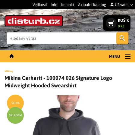
Velikosti
Info
Kontakt
Aktuální katalog
Uživatel
KOŠÍK
0 Kč
Vyh
MENU
NOVINKY
Mikiny
Mikina Carhartt - 100074 026 SIgnature Logo
PÁNSKÉ OBLEČENÍ
Midweight Hooded Swearshirt
DÁMSKÉ OBLEČENÍ
DOPLŇKY
SLEVA
PRACOVNÍ BOTY
SKLADEM
SLEVY A VÝPRODEJ