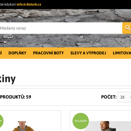
šte kdykoli
info@disturb.cz
Í
DOPLŇKY
PRACOVNÍ BOTY
SLEVY A VÝPRODEJ
LIMITOVA
iny
PRODUKTŮ: 59
POČET:
M
SKLADEM