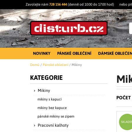
Zavolejte nám
728 156 444
(denně od 10:00 do 17:00 hod)
nebo pi
NOVINKY
PÁNSKÉ OBLEČENÍ
DÁMSKÉ OBLEČEN
Domů
/
Pánské oblečení
/
Mikiny
Mik
KATEGORIE
Mikiny
POČET 
mikiny s kapucí
mikiny bez kapuce
pánské mikiny se zipem
SKLADE
Pracovní kalhoty