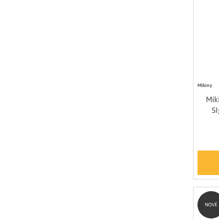
Mikiny
Mik
S
NOVÉ