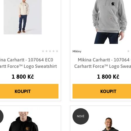
Mikiny
ina Carhartt - 107064 EC0
Mikina Carhartt - 107064
rtt Force™ Logo Sweatshirt
Carhartt Force™ Logo Swea
1 800 Kč
1 800 Kč
KOUPIT
KOUPIT
NOVÉ