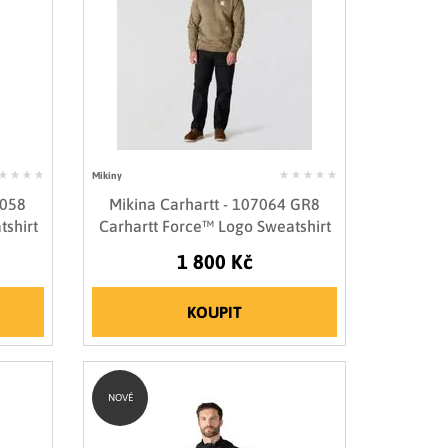
Mikiny
 058
Mikina Carhartt - 107064 GR8
tshirt
Carhartt Force™ Logo Sweatshirt
1 800 Kč
KOUPIT
NOVÉ