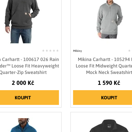
Mikiny
a Carhartt - 100617 026 Rain
Mikina Carhartt - 105294
der™ Loose Fit Heavyweight
Loose Fit Midweight Quarte
Quarter-Zip Sweatshirt
Mock Neck Sweatshir
2 000 Kč
1 590 Kč
KOUPIT
KOUPIT