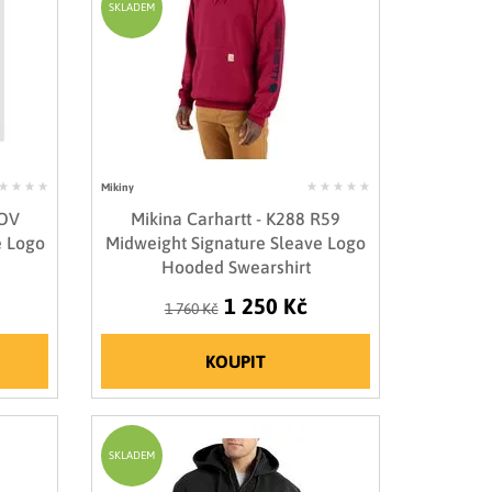
SKLADEM
Mikiny
DOV
Mikina Carhartt - K288 R59
e Logo
Midweight Signature Sleave Logo
Hooded Swearshirt
1 250 Kč
1 760 Kč
KOUPIT
SKLADEM