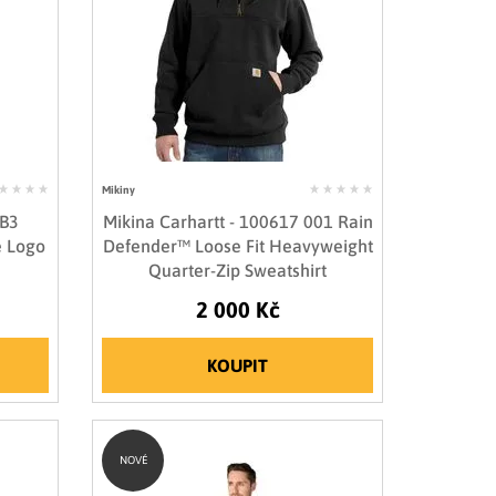
Mikiny
BB3
Mikina Carhartt - 100617 001 Rain
e Logo
Defender™ Loose Fit Heavyweight
Quarter-Zip Sweatshirt
2 000 Kč
KOUPIT
NOVÉ