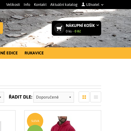
Velikosti
Info
Kontakt
Aktuální katalog
Uživatel
NÁKUPNÍ
KOŠÍK
Vyhledat
0
ks -
0 Kč
NÉ EDICE
RUKAVICE
ŘADIT DLE:
SLEVA