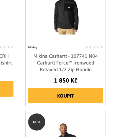
Mikiny
 CRH
Mikina Carhartt - 107741 N04
tshirt
Carhartt Force™ Ironwood
Relaxed 1/2 Zip Hoodie
1 850 Kč
KOUPIT
NOVÉ