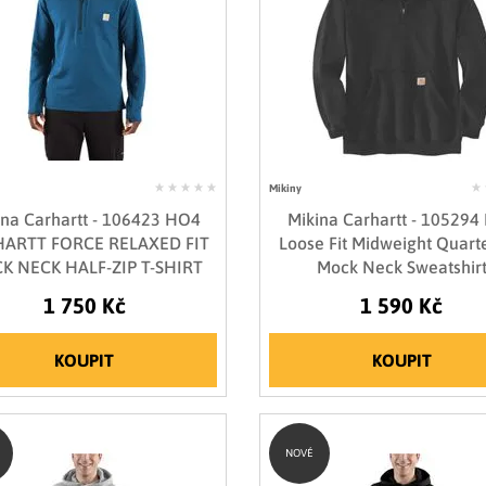
Mikiny
ina Carhartt - 106423 HO4
Mikina Carhartt - 105294
ARTT FORCE RELAXED FIT
Loose Fit Midweight Quarte
K NECK HALF-ZIP T-SHIRT
Mock Neck Sweatshir
1 750 Kč
1 590 Kč
KOUPIT
KOUPIT
NOVÉ