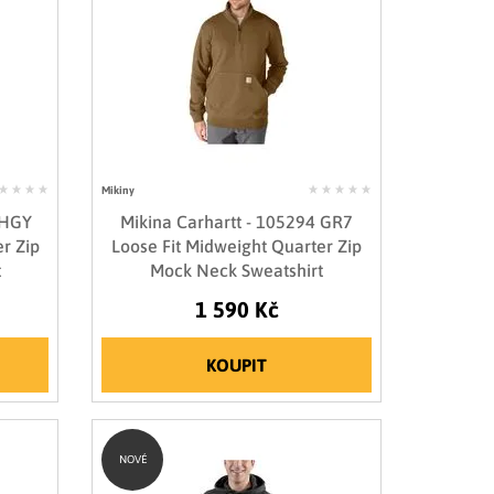
Mikiny
 HGY
Mikina Carhartt - 105294 GR7
r Zip
Loose Fit Midweight Quarter Zip
t
Mock Neck Sweatshirt
1 590 Kč
KOUPIT
NOVÉ