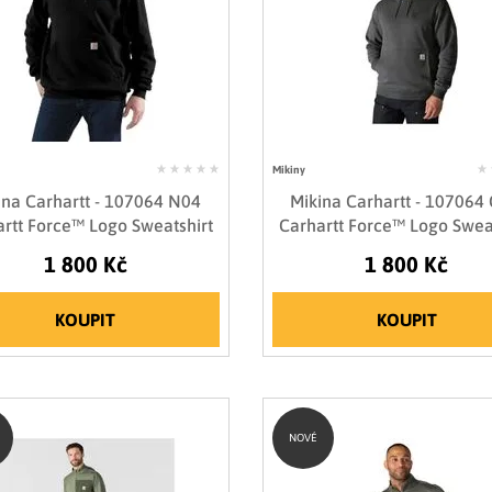
Mikiny
ina Carhartt - 107064 N04
Mikina Carhartt - 107064
rtt Force™ Logo Sweatshirt
Carhartt Force™ Logo Swea
1 800 Kč
1 800 Kč
KOUPIT
KOUPIT
NOVÉ