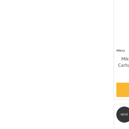
Mikiny
Mik
Carha
NOVÉ