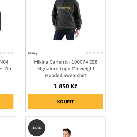
Mikiny
 N04
Mikina Carhartt - 100074 EE8
r Zip
SIgnature Logo Midweight
t
Hooded Swearshirt
1 850 Kč
KOUPIT
NOVÉ