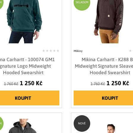
M
SKLADEM
Mikiny
ina Carhartt - 100074 GM1
Mikina Carhartt - K288 
Ignature Logo Midweight
Midweight Signature Sleav
Hooded Swearshirt
Hooded Swearshirt
1 250 Kč
1 250 Kč
1 760 Kč
1 760 Kč
KOUPIT
KOUPIT
M
NOVÉ