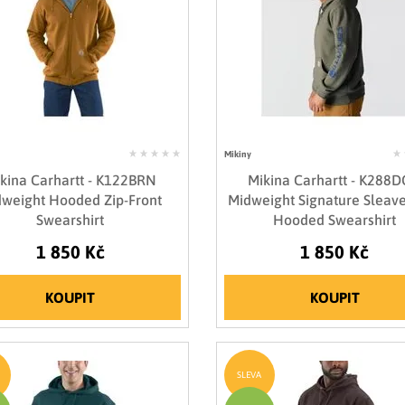
Mikiny
kina Carhartt - K122BRN
Mikina Carhartt - K288
weight Hooded Zip-Front
Midweight Signature Sleav
Swearshirt
Hooded Swearshirt
1 850 Kč
1 850 Kč
KOUPIT
KOUPIT
SLEVA