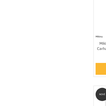
Mikiny
Mik
Carha
NOVÉ