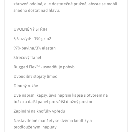
zároveň odolná, a je dostatečně pružná, abyste se mohli
snadno dostat nad hlavu.
UVOLNĚNÝ STŘIH
5,6 oz/yd² - 190 g/m2
97% bavlna/3% elastan
Strečový flanel
Rugged Flex™ - usnadňuje pohyb
Dvoudílný stojatý límec
Dlouhý rukáv
Dvě náprsní kapsy, levá náprsní kapsa s otvorem na
tužku a další panel pro větší úložný prostor
Zapínání na knoflíky vpředu
Nastavitelné manžety se dvěma knoflíky a
prodlouženými náplety