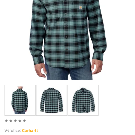
LIMITOVANÉ EDICE
RUKAVICE
Výrobce:
Carhartt