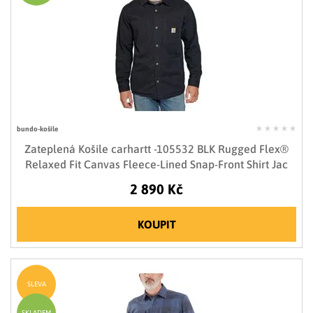
bundo-košile
Zateplená Košile carhartt -105532 BLK Rugged Flex®
Relaxed Fit Canvas Fleece-Lined Snap-Front Shirt Jac
2 890 Kč
KOUPIT
SLEVA
SKLADEM