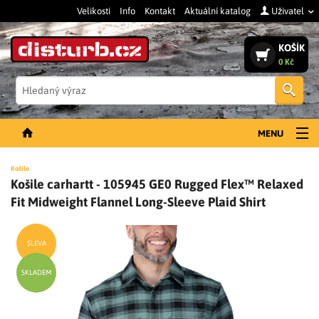
Velikosti
Info
Kontakt
Aktuální katalog
Uživatel
KOŠÍK
0 Kč
Vyh
MENU
NOVINKY
Košile
Košile carhartt - 105945 GE0 Rugged Flex™ Relaxed
PÁNSKÉ OBLEČENÍ
Fit Midweight Flannel Long-Sleeve Plaid Shirt
DÁMSKÉ OBLEČENÍ
DOPLŇKY
SLEVA
PRACOVNÍ BOTY
SKLADEM
SLEVY A VÝPRODEJ